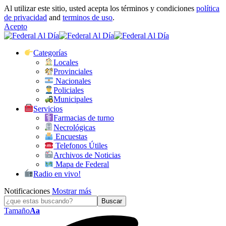
Al utilizar este sitio, usted acepta los términos y condiciones
política
de privacidad
and
terminos de uso
.
Acepto
Categorías
Locales
Provinciales
Nacionales
Policiales
Municipales
Servicios
Farmacias de turno
Necrológicas
Encuestas
Telefonos Útiles
Archivos de Noticias
Mapa de Federal
Radio en vivo!
Notificaciones
Mostrar más
Tamaño
Aa