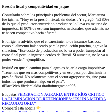
Presión fiscal y competitividad en jaque
Consultado sobre los principales problemas del sector, Martiarena
fue tajante: “Hoy es la presión fiscal, sin dudas”. Y agregó: “El 80%
de lo que el productor entrerriano produce se lo lleva en materia de
impuestos. El 90% de eso son impuestos nacionales, que además no
te hacen competitivo hacia afuera”.
El dirigente advirtió que el encarecimiento de insumos básicos,
como el alimento balanceado para la producción porcina, agrava la
situación. “Ese costo de producción no lo va a poder transpolar al
costo final porque ingresan cerdos de Brasil. Si aumenta, no lo va a
poder vender”, ejemplificó.
Insistió en que el camino para el agro es bajar la carga impositiva:
“Tenemos que ser más competitivos y en eso pasa por disminuir la
presión fiscal. No solamente para el sector agropecuario, sino para
todos los que producen algo en el país”.
#PlazaWeb #federalaldia #radiointegracion905
Etiquetas:
FEDERACIÓN AGRARIA ENTRE RÍOS CRITICÓ
LA ELIMINACIÓN DE RETENCIONES: “ES UNA MEDIDA
RECAUDATORIA”
Compartí esta noticia