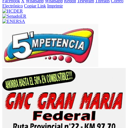
Facebook
X
Whatsapp
Whatsapp
Reddit
Telegram
Threads
Correo
Electrónico
Copiar Link
Imprimir