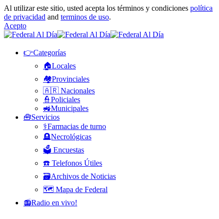
Al utilizar este sitio, usted acepta los términos y condiciones
política
de privacidad
and
terminos de uso
.
Acepto
👉Categorías
🏠Locales
🏘️Provinciales
🇦🇷 Nacionales
👮Policiales
🚜Municipales
🧰Servicios
⚕️Farmacias de turno
🪦Necrológicas
🗳️ Encuestas
☎️ Telefonos Útiles
🗃️Archivos de Noticias
🗺️ Mapa de Federal
📻Radio en vivo!