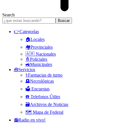
Search
👉Categorías
🏠Locales
🏘️Provinciales
🇦🇷 Nacionales
👮Policiales
🚜Municipales
🧰Servicios
⚕️Farmacias de turno
🪦Necrológicas
🗳️ Encuestas
☎️ Telefonos Útiles
🗃️Archivos de Noticias
🗺️ Mapa de Federal
📻Radio en vivo!