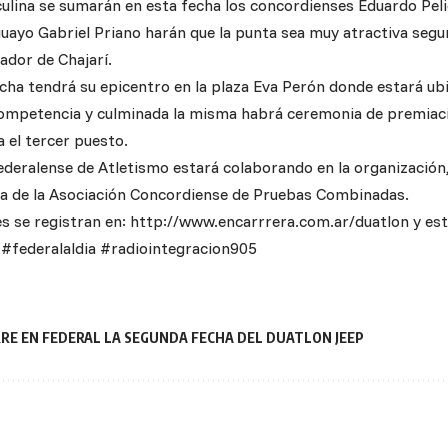
ulina se sumarán en esta fecha los concordienses Eduardo Pelic
uayo Gabriel Priano harán que la punta sea muy atractiva segu
ador de Chajarí.
cha tendrá su epicentro en la plaza Eva Perón donde estará ubic
 competencia y culminada la misma habrá ceremonia de premiac
 el tercer puesto.
deralense de Atletismo estará colaborando en la organización, b
a de la Asociación Concordiense de Pruebas Combinadas.
es se registran en: http://www.encarrrera.com.ar/duatlon y est
ederalaldia #radiointegracion905
RRE EN FEDERAL LA SEGUNDA FECHA DEL DUATLON JEEP