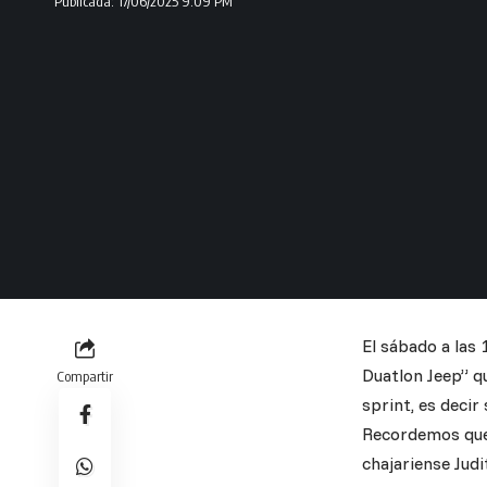
Publicada: 17/06/2025 9:09 PM
El sábado a las 
Duatlon Jeep” q
Compartir
sprint, es deci
Recordemos que 
chajariense Judit