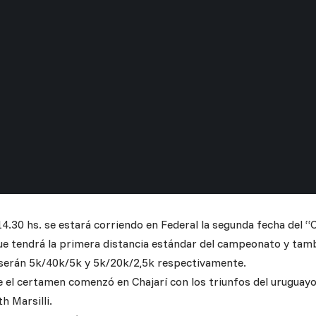
14.30 hs. se estará corriendo en Federal la segunda fecha del “C
ue tendrá la primera distancia estándar del campeonato y tambi
r serán 5k/40k/5k y 5k/20k/2,5k respectivamente.
el certamen comenzó en Chajarí con los triunfos del uruguay
h Marsilli.