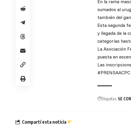
En la rama masc
sumados al urug
también del gan
Esta segunda fe
y llegada de la
categorías hasta
La Asociación Fe
puesta en escen
Las inscripcion
#PRENSAACPC #f
Etiquetas:
SE CO
Compartí esta noticia