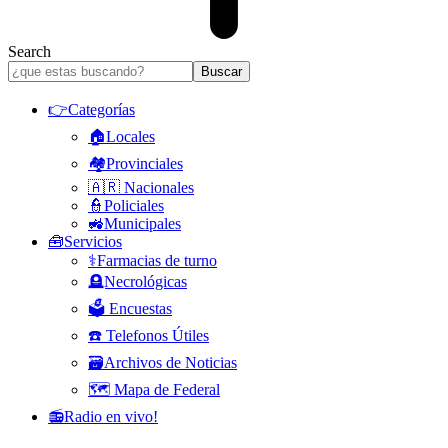
Search
👉Categorías
🏠Locales
🏘️Provinciales
🇦🇷 Nacionales
👮Policiales
🚜Municipales
🧰Servicios
⚕️Farmacias de turno
🪦Necrológicas
🗳️ Encuestas
☎️ Telefonos Útiles
🗃️Archivos de Noticias
🗺️ Mapa de Federal
📻Radio en vivo!