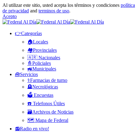
Al utilizar este sitio, usted acepta los términos y condiciones
política
de privacidad
and
terminos de uso
.
Acepto
👉Categorías
🏠Locales
🏘️Provinciales
🇦🇷 Nacionales
👮Policiales
🚜Municipales
🧰Servicios
⚕️Farmacias de turno
🪦Necrológicas
🗳️ Encuestas
☎️ Telefonos Útiles
🗃️Archivos de Noticias
🗺️ Mapa de Federal
📻Radio en vivo!