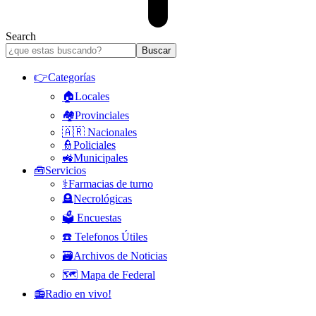
Search
👉Categorías
🏠Locales
🏘️Provinciales
🇦🇷 Nacionales
👮Policiales
🚜Municipales
🧰Servicios
⚕️Farmacias de turno
🪦Necrológicas
🗳️ Encuestas
☎️ Telefonos Útiles
🗃️Archivos de Noticias
🗺️ Mapa de Federal
📻Radio en vivo!