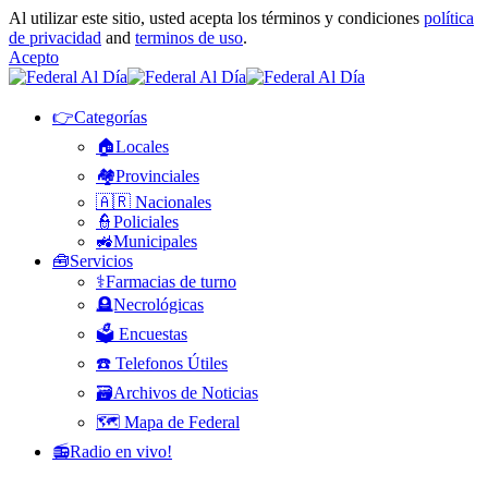
Al utilizar este sitio, usted acepta los términos y condiciones
política
de privacidad
and
terminos de uso
.
Acepto
👉Categorías
🏠Locales
🏘️Provinciales
🇦🇷 Nacionales
👮Policiales
🚜Municipales
🧰Servicios
⚕️Farmacias de turno
🪦Necrológicas
🗳️ Encuestas
☎️ Telefonos Útiles
🗃️Archivos de Noticias
🗺️ Mapa de Federal
📻Radio en vivo!