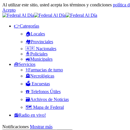
Al utilizar este sitio, usted acepta los términos y condiciones
política 
Acepto
👉Categorías
🏠Locales
🏘️Provinciales
🇦🇷 Nacionales
👮Policiales
🚜Municipales
🧰Servicios
⚕️Farmacias de turno
🪦Necrológicas
🗳️ Encuestas
☎️ Telefonos Útiles
🗃️Archivos de Noticias
🗺️ Mapa de Federal
📻Radio en vivo!
Notificaciones
Mostrar más