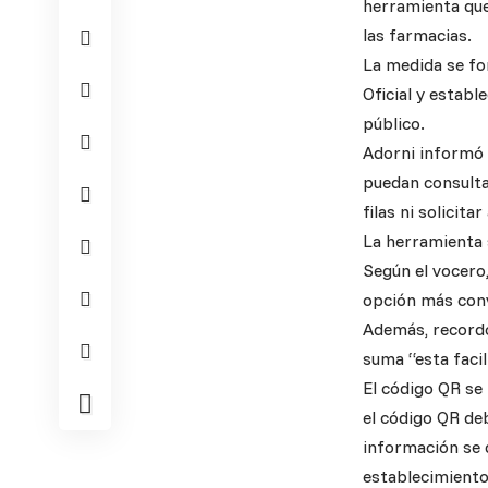
herramienta que
las farmacias.
La medida se fo
Oficial y establ
público.
Adorni informó 
puedan consulta
filas ni solicit
La herramienta
Según el vocero,
opción más conv
Además, recordó
suma “esta facil
El código QR se 
el código QR deb
información se d
establecimiento