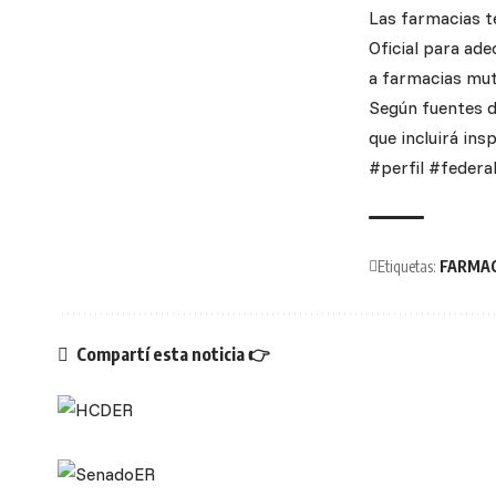
Las farmacias te
Oficial para ad
a farmacias mutu
Según fuentes d
que incluirá in
#perfil #federa
Etiquetas:
FARMAC
Compartí esta noticia 👉