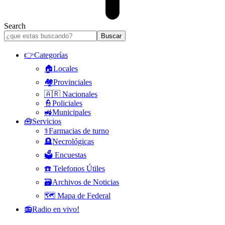
Search
👉Categorías
🏠Locales
🏘️Provinciales
🇦🇷 Nacionales
👮Policiales
🚜Municipales
🧰Servicios
⚕️Farmacias de turno
🪦Necrológicas
🗳️ Encuestas
☎️ Telefonos Útiles
🗃️Archivos de Noticias
🗺️ Mapa de Federal
📻Radio en vivo!