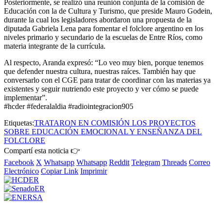
Posteriormente, se realizó una reunión conjunta de la comisión de
Educación con la de Cultura y Turismo, que preside Mauro Godein,
durante la cual los legisladores abordaron una propuesta de la
diputada Gabriela Lena para fomentar el folclore argentino en los
niveles primario y secundario de la escuelas de Entre Ríos, como
materia integrante de la currícula.
Al respecto, Aranda expresó: “Lo veo muy bien, porque tenemos
que defender nuestra cultura, nuestras raíces. También hay que
conversarlo con el CGE para tratar de coordinar con las materias ya
existentes y seguir nutriendo este proyecto y ver cómo se puede
implementar”.
#hcder #federalaldia #radiointegracion905
Etiquetas:
TRATARON EN COMISIÓN LOS PROYECTOS
SOBRE EDUCACIÓN EMOCIONAL Y ENSEÑANZA DEL
FOLCLORE
Compartí esta noticia 👉
Facebook
X
Whatsapp
Whatsapp
Reddit
Telegram
Threads
Correo
Electrónico
Copiar Link
Imprimir