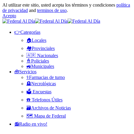
Al utilizar este sitio, usted acepta los términos y condiciones
política
de privacidad
and
terminos de uso
.
Acepto
👉Categorías
🏠Locales
🏘️Provinciales
🇦🇷 Nacionales
👮Policiales
🚜Municipales
🧰Servicios
⚕️Farmacias de turno
🪦Necrológicas
🗳️ Encuestas
☎️ Telefonos Útiles
🗃️Archivos de Noticias
🗺️ Mapa de Federal
📻Radio en vivo!