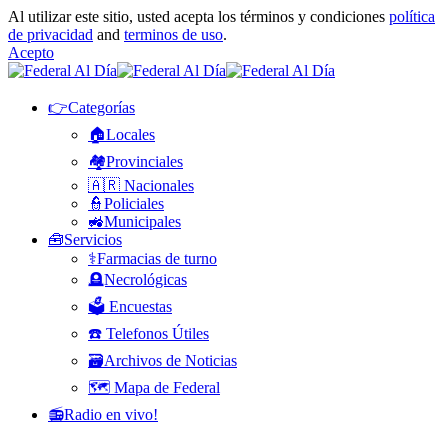
Al utilizar este sitio, usted acepta los términos y condiciones
política
de privacidad
and
terminos de uso
.
Acepto
👉Categorías
🏠Locales
🏘️Provinciales
🇦🇷 Nacionales
👮Policiales
🚜Municipales
🧰Servicios
⚕️Farmacias de turno
🪦Necrológicas
🗳️ Encuestas
☎️ Telefonos Útiles
🗃️Archivos de Noticias
🗺️ Mapa de Federal
📻Radio en vivo!