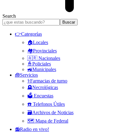
Search
👉Categorías
🏠Locales
🏘️Provinciales
🇦🇷 Nacionales
👮Policiales
🚜Municipales
🧰Servicios
⚕️Farmacias de turno
🪦Necrológicas
🗳️ Encuestas
☎️ Telefonos Útiles
🗃️Archivos de Noticias
🗺️ Mapa de Federal
📻Radio en vivo!