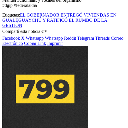
Manuel Schönhals, y vocales del organismo.
#dgip #federalaldia
Etiquetas:
EL GOBERNADOR ENTREGÓ VIVIENDAS EN
GUALEGUAYCHÚ Y RATIFICÓ EL RUMBO DE LA
GESTIÓN
Compartí esta noticia 👉
Facebook
X
Whatsapp
Whatsapp
Reddit
Telegram
Threads
Correo
Electrónico
Copiar Link
Imprimir