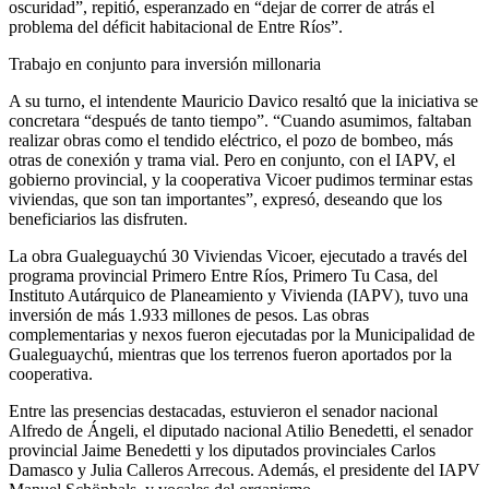
oscuridad”, repitió, esperanzado en “dejar de correr de atrás el
problema del déficit habitacional de Entre Ríos”.
Trabajo en conjunto para inversión millonaria
A su turno, el intendente Mauricio Davico resaltó que la iniciativa se
concretara “después de tanto tiempo”. “Cuando asumimos, faltaban
realizar obras como el tendido eléctrico, el pozo de bombeo, más
otras de conexión y trama vial. Pero en conjunto, con el IAPV, el
gobierno provincial, y la cooperativa Vicoer pudimos terminar estas
viviendas, que son tan importantes”, expresó, deseando que los
beneficiarios las disfruten.
La obra Gualeguaychú 30 Viviendas Vicoer, ejecutado a través del
programa provincial Primero Entre Ríos, Primero Tu Casa, del
Instituto Autárquico de Planeamiento y Vivienda (IAPV), tuvo una
inversión de más 1.933 millones de pesos. Las obras
complementarias y nexos fueron ejecutadas por la Municipalidad de
Gualeguaychú, mientras que los terrenos fueron aportados por la
cooperativa.
Entre las presencias destacadas, estuvieron el senador nacional
Alfredo de Ángeli, el diputado nacional Atilio Benedetti, el senador
provincial Jaime Benedetti y los diputados provinciales Carlos
Damasco y Julia Calleros Arrecous. Además, el presidente del IAPV