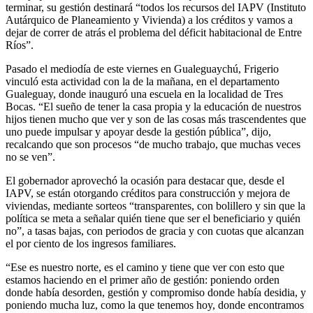
terminar, su gestión destinará “todos los recursos del IAPV (Instituto
Autárquico de Planeamiento y Vivienda) a los créditos y vamos a
dejar de correr de atrás el problema del déficit habitacional de Entre
Ríos”.
Pasado el mediodía de este viernes en Gualeguaychú, Frigerio
vinculó esta actividad con la de la mañana, en el departamento
Gualeguay, donde inauguró una escuela en la localidad de Tres
Bocas. “El sueño de tener la casa propia y la educación de nuestros
hijos tienen mucho que ver y son de las cosas más trascendentes que
uno puede impulsar y apoyar desde la gestión pública”, dijo,
recalcando que son procesos “de mucho trabajo, que muchas veces
no se ven”.
El gobernador aprovechó la ocasión para destacar que, desde el
IAPV, se están otorgando créditos para construcción y mejora de
viviendas, mediante sorteos “transparentes, con bolillero y sin que la
política se meta a señalar quién tiene que ser el beneficiario y quién
no”, a tasas bajas, con periodos de gracia y con cuotas que alcanzan
el por ciento de los ingresos familiares.
“Ese es nuestro norte, es el camino y tiene que ver con esto que
estamos haciendo en el primer año de gestión: poniendo orden
donde había desorden, gestión y compromiso donde había desidia, y
poniendo mucha luz, como la que tenemos hoy, donde encontramos