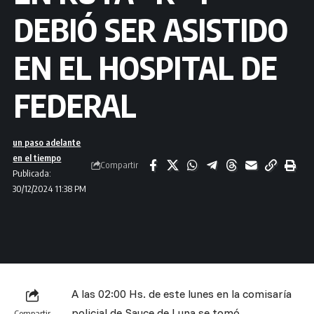
DEBIÓ SER ASISTIDO
EN EL HOSPITAL DE
FEDERAL
un paso adelante
en el tiempo
Compartir
Publicada:
30/12/2024 11:38 PM
A las 02:00 Hs. de este lunes en la comisaría
policial de Sauce de Luna se tomó
Compartir