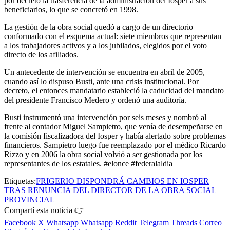
por decreto la trasferencia de la administración del Iosper a sus
beneficiarios, lo que se concretó en 1998.
La gestión de la obra social quedó a cargo de un directorio
conformado con el esquema actual: siete miembros que representan
a los trabajadores activos y a los jubilados, elegidos por el voto
directo de los afiliados.
Un antecedente de intervención se encuentra en abril de 2005,
cuando así lo dispuso Busti, ante una crisis institucional. Por
decreto, el entonces mandatario estableció la caducidad del mandato
del presidente Francisco Medero y ordenó una auditoría.
Busti instrumentó una intervención por seis meses y nombró al
frente al contador Miguel Sampietro, que venía de desempeñarse en
la comisión fiscalizadora del Iosper y había alertado sobre problemas
financieros. Sampietro luego fue reemplazado por el médico Ricardo
Rizzo y en 2006 la obra social volvió a ser gestionada por los
representantes de los estatales. #elonce #federalaldia
Etiquetas:
FRIGERIO DISPONDRÁ CAMBIOS EN IOSPER
TRAS RENUNCIA DEL DIRECTOR DE LA OBRA SOCIAL
PROVINCIAL
Compartí esta noticia 👉
Facebook
X
Whatsapp
Whatsapp
Reddit
Telegram
Threads
Correo