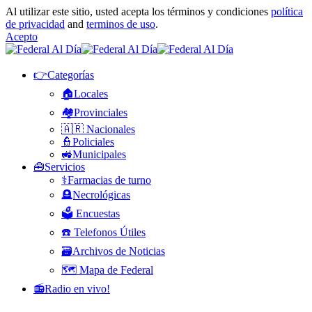
Al utilizar este sitio, usted acepta los términos y condiciones
política
de privacidad
and
terminos de uso
.
Acepto
👉Categorías
🏠Locales
🏘️Provinciales
🇦🇷 Nacionales
👮Policiales
🚜Municipales
🧰Servicios
⚕️Farmacias de turno
🪦Necrológicas
🗳️ Encuestas
☎️ Telefonos Útiles
🗃️Archivos de Noticias
🗺️ Mapa de Federal
📻Radio en vivo!