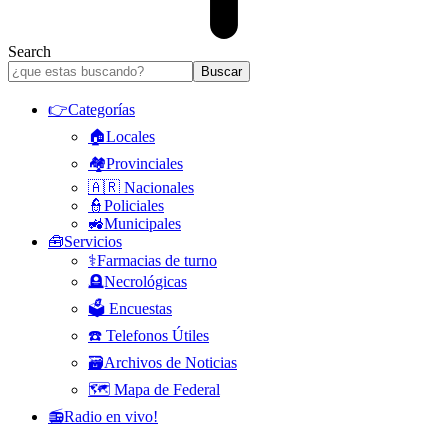
Search
👉Categorías
🏠Locales
🏘️Provinciales
🇦🇷 Nacionales
👮Policiales
🚜Municipales
🧰Servicios
⚕️Farmacias de turno
🪦Necrológicas
🗳️ Encuestas
☎️ Telefonos Útiles
🗃️Archivos de Noticias
🗺️ Mapa de Federal
📻Radio en vivo!