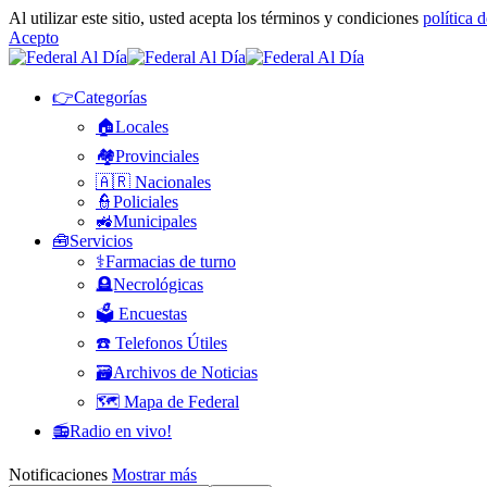
Al utilizar este sitio, usted acepta los términos y condiciones
política 
Acepto
👉Categorías
🏠Locales
🏘️Provinciales
🇦🇷 Nacionales
👮Policiales
🚜Municipales
🧰Servicios
⚕️Farmacias de turno
🪦Necrológicas
🗳️ Encuestas
☎️ Telefonos Útiles
🗃️Archivos de Noticias
🗺️ Mapa de Federal
📻Radio en vivo!
Notificaciones
Mostrar más