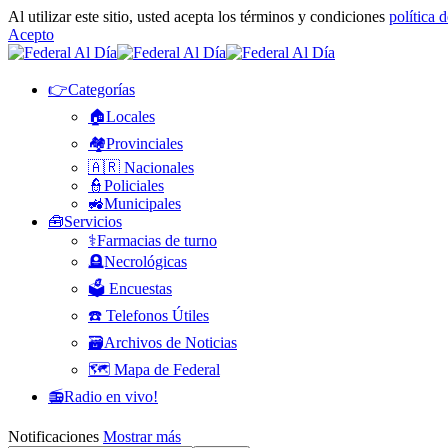
Al utilizar este sitio, usted acepta los términos y condiciones
política 
Acepto
👉Categorías
🏠Locales
🏘️Provinciales
🇦🇷 Nacionales
👮Policiales
🚜Municipales
🧰Servicios
⚕️Farmacias de turno
🪦Necrológicas
🗳️ Encuestas
☎️ Telefonos Útiles
🗃️Archivos de Noticias
🗺️ Mapa de Federal
📻Radio en vivo!
Notificaciones
Mostrar más