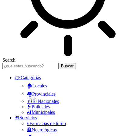
Search
👉Categorías
🏠Locales
🏘️Provinciales
🇦🇷 Nacionales
👮Policiales
🚜Municipales
🧰Servicios
⚕️Farmacias de turno
🪦Necrológicas