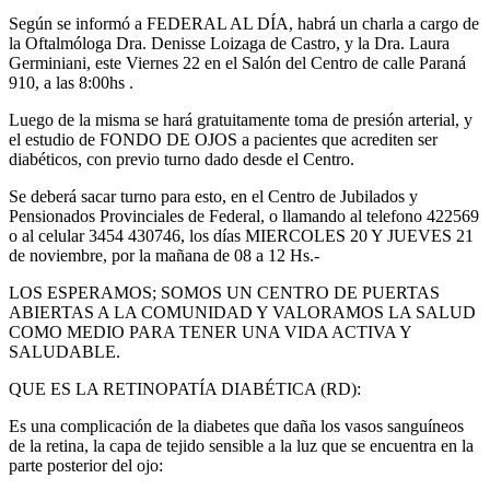
Según se informó a FEDERAL AL DÍA, habrá un charla a cargo de
la Oftalmóloga Dra. Denisse Loizaga de Castro, y la Dra. Laura
Germiniani, este Viernes 22 en el Salón del Centro de calle Paraná
910, a las 8:00hs .
Luego de la misma se hará gratuitamente toma de presión arterial, y
el estudio de FONDO DE OJOS a pacientes que acrediten ser
diabéticos, con previo turno dado desde el Centro.
Se deberá sacar turno para esto, en el Centro de Jubilados y
Pensionados Provinciales de Federal, o llamando al telefono 422569
o al celular 3454 430746, los días MIERCOLES 20 Y JUEVES 21
de noviembre, por la mañana de 08 a 12 Hs.-
LOS ESPERAMOS; SOMOS UN CENTRO DE PUERTAS
ABIERTAS A LA COMUNIDAD Y VALORAMOS LA SALUD
COMO MEDIO PARA TENER UNA VIDA ACTIVA Y
SALUDABLE.
QUE ES LA RETINOPATÍA DIABÉTICA (RD):
Es una complicación de la diabetes que daña los vasos sanguíneos
de la retina, la capa de tejido sensible a la luz que se encuentra en la
parte posterior del ojo: