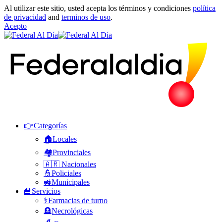
Al utilizar este sitio, usted acepta los términos y condiciones
política
de privacidad
and
terminos de uso
.
Acepto
👉Categorías
🏠Locales
🏘️Provinciales
🇦🇷 Nacionales
👮Policiales
🚜Municipales
🧰Servicios
⚕️Farmacias de turno
🪦Necrológicas