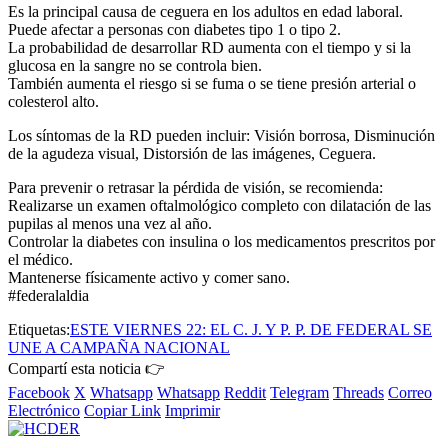
Es la principal causa de ceguera en los adultos en edad laboral.
Puede afectar a personas con diabetes tipo 1 o tipo 2.
La probabilidad de desarrollar RD aumenta con el tiempo y si la
glucosa en la sangre no se controla bien.
También aumenta el riesgo si se fuma o se tiene presión arterial o
colesterol alto.
Los síntomas de la RD pueden incluir: Visión borrosa, Disminución
de la agudeza visual, Distorsión de las imágenes, Ceguera.
Para prevenir o retrasar la pérdida de visión, se recomienda:
Realizarse un examen oftalmológico completo con dilatación de las
pupilas al menos una vez al año.
Controlar la diabetes con insulina o los medicamentos prescritos por
el médico.
Mantenerse físicamente activo y comer sano.
#federalaldia
Etiquetas:
ESTE VIERNES 22: EL C. J. Y P. P. DE FEDERAL SE
UNE A CAMPAÑA NACIONAL
Compartí esta noticia 👉
Facebook
X
Whatsapp
Whatsapp
Reddit
Telegram
Threads
Correo
Electrónico
Copiar Link
Imprimir