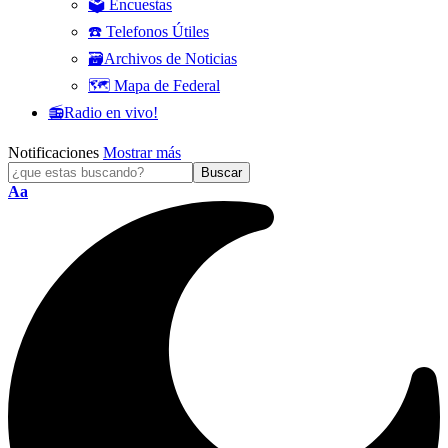
🗳️ Encuestas
☎️ Telefonos Útiles
🗃️Archivos de Noticias
🗺️ Mapa de Federal
📻Radio en vivo!
Notificaciones
Mostrar más
Tamaño
Aa