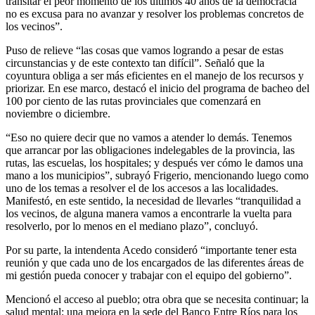
transitar el peor momento de los últimos 40 años de la democracia
no es excusa para no avanzar y resolver los problemas concretos de
los vecinos”.
Puso de relieve “las cosas que vamos logrando a pesar de estas
circunstancias y de este contexto tan difícil”. Señaló que la
coyuntura obliga a ser más eficientes en el manejo de los recursos y
priorizar. En ese marco, destacó el inicio del programa de bacheo del
100 por ciento de las rutas provinciales que comenzará en
noviembre o diciembre.
“Eso no quiere decir que no vamos a atender lo demás. Tenemos
que arrancar por las obligaciones indelegables de la provincia, las
rutas, las escuelas, los hospitales; y después ver cómo le damos una
mano a los municipios”, subrayó Frigerio, mencionando luego como
uno de los temas a resolver el de los accesos a las localidades.
Manifestó, en este sentido, la necesidad de llevarles “tranquilidad a
los vecinos, de alguna manera vamos a encontrarle la vuelta para
resolverlo, por lo menos en el mediano plazo”, concluyó.
Por su parte, la intendenta Acedo consideró “importante tener esta
reunión y que cada uno de los encargados de las diferentes áreas de
mi gestión pueda conocer y trabajar con el equipo del gobierno”.
Mencionó el acceso al pueblo; otra obra que se necesita continuar; la
salud mental; una mejora en la sede del Banco Entre Ríos para los