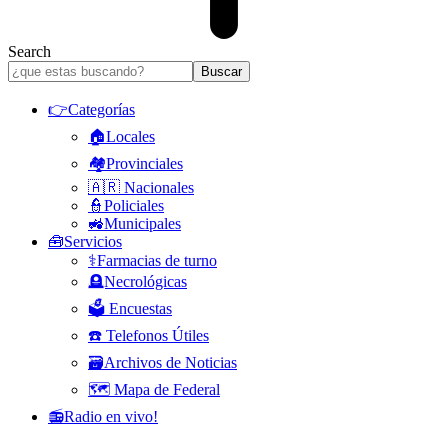
Search
👉Categorías
🏠Locales
🏘️Provinciales
🇦🇷 Nacionales
👮Policiales
🚜Municipales
🧰Servicios
⚕️Farmacias de turno
🪦Necrológicas
🗳️ Encuestas
☎️ Telefonos Útiles
🗃️Archivos de Noticias
🗺️ Mapa de Federal
📻Radio en vivo!