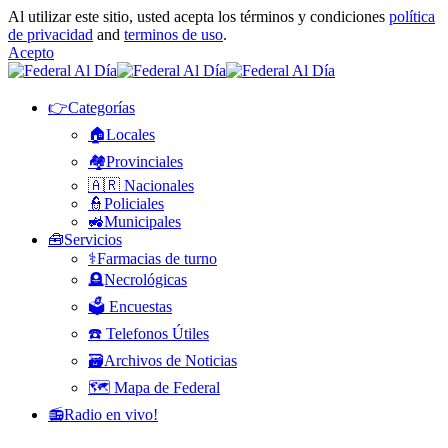
Al utilizar este sitio, usted acepta los términos y condiciones
política
de privacidad
and
terminos de uso
.
Acepto
👉Categorías
🏠Locales
🏘️Provinciales
🇦🇷 Nacionales
👮Policiales
🚜Municipales
🧰Servicios
⚕️Farmacias de turno
🪦Necrológicas
🗳️ Encuestas
☎️ Telefonos Útiles
🗃️Archivos de Noticias
🗺️ Mapa de Federal
📻Radio en vivo!