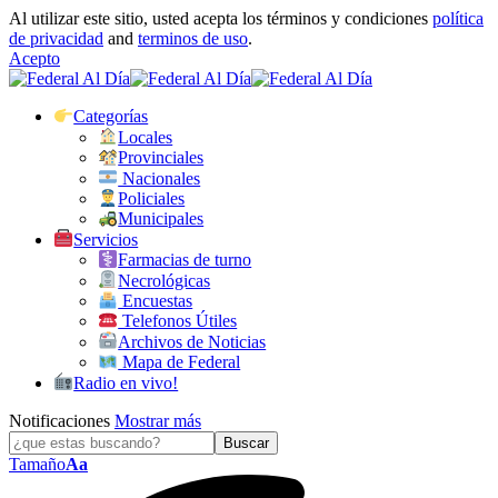
Al utilizar este sitio, usted acepta los términos y condiciones
política
de privacidad
and
terminos de uso
.
Acepto
Categorías
Locales
Provinciales
Nacionales
Policiales
Municipales
Servicios
Farmacias de turno
Necrológicas
Encuestas
Telefonos Útiles
Archivos de Noticias
Mapa de Federal
Radio en vivo!
Notificaciones
Mostrar más
Tamaño
Aa