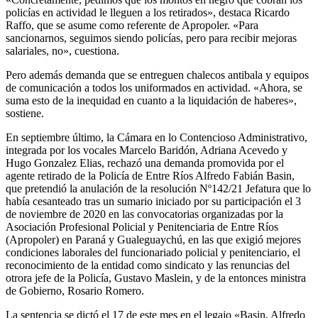
policías en actividad le lleguen a los retirados», destaca Ricardo
Raffo, que se asume como referente de Apropoler. «Para
sancionarnos, seguimos siendo policías, pero para recibir mejoras
salariales, no», cuestiona.
Pero además demanda que se entreguen chalecos antibala y equipos
de comunicación a todos los uniformados en actividad. «Ahora, se
suma esto de la inequidad en cuanto a la liquidación de haberes»,
sostiene.
En septiembre último, la Cámara en lo Contencioso Administrativo,
integrada por los vocales Marcelo Baridón, Adriana Acevedo y
Hugo Gonzalez Elias, rechazó una demanda promovida por el
agente retirado de la Policía de Entre Ríos Alfredo Fabián Basin,
que pretendió la anulación de la resolución Nº142/21 Jefatura que lo
había cesanteado tras un sumario iniciado por su participación el 3
de noviembre de 2020 en las convocatorias organizadas por la
Asociación Profesional Policial y Penitenciaria de Entre Ríos
(Apropoler) en Paraná y Gualeguaychú, en las que exigió mejores
condiciones laborales del funcionariado policial y penitenciario, el
reconocimiento de la entidad como sindicato y las renuncias del
otrora jefe de la Policía, Gustavo Maslein, y de la entonces ministra
de Gobierno, Rosario Romero.
La sentencia se dictó el 17 de este mes en el legajo «Basin, Alfredo