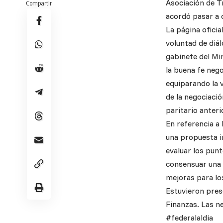
Asociación de T
Compartir
acordó pasar a 
La página oficia
voluntad de diál
gabinete del Min
la buena fe neg
equiparando la v
de la negociaci
paritario anteri
En referencia a 
una propuesta i
evaluar los pun
consensuar una 
mejoras para lo
Estuvieron pres
Finanzas. Las n
#federalaldia