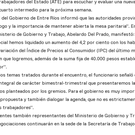
rabajadores del Estado (ATE) para escuchar y evaluar una nueva
cuarto intermedio para la próxima semana.
l del Gobierno de Entre Ríos informó que las autoridades provi
ogo y la importancia de mantener abierta la mesa paritaria”. En 
isterio de Gobierno y Trabajo, Abelardo Del Prado, manifestó: 
ocial hemos liquidado un aumento del 4,2 por ciento con los h
ariación del Índice de Precios al Consumidor (IPC) del último m
ón que logremos, además de la suma fija de 40.000 pesos establ
or”.
los temas tratados durante el encuentro, el funcionario señaló
ntegral de carácter bimestral-trimestral que presentaremos 
tos planteados por los gremios. Para el gobierno es muy impor
propuesta y también dialogar la agenda, que no es estrictament
s trabajadores”.
entes también representantes del Ministerio de Gobierno y Tr
egociaciones continuarán en la sede de la Secretaría de Trabaj