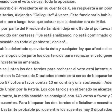
enado con el voto de casi toda la oposición.
scribió el Presidente en su cuenta de X, en respuesta a un pos
sitarias, Alejandro “Galleguito” Álvarez. Este funcionario habí
veto, pero luego tuvo que aclarar que la decisión era de Milei.
 por parte del Presidente también dejó en offside al portavoz
podido dar certezas. “Se está analizando, no está confirmado qu
iscusión en todo el gabinete”, declaró.
abía adelantado que vetaría ésta y cualquier ley que afecte el equ
ue la oposición junte los dos tercios para rechazar el veto ge
concretaría su amenaza.
 se junten los dos tercios para rechazar el veto está latente, 
te en la Cámara de Diputados donde está cerca de bloquearlo
bo 57 votos a favor contra 10 en contra y una abstención. Ade
de Unión por la Patria. Los dos tercios en el Senado se alcanz
 tanto, la media sanción se consiguió con 143 votos a favor y 
 ausentes. Para bloquear los dos tercios el oficialismo necesit
o bastante probable porque entre los ausentes hay 3 diputados 