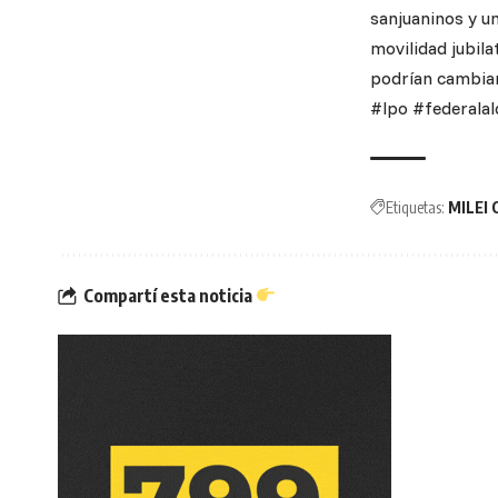
sanjuaninos y un
movilidad jubila
podrían cambiar
#lpo #federalal
Etiquetas:
MILEI
Compartí esta noticia