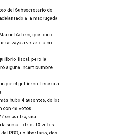
teo del Subsecretario de
a adelantado a la madrugada
 Manuel Adorni, que poco
e se vaya a vetar o a no
ilibrio fiscal, pero la
neró alguna incertidumbre
aunque el gobierno tiene una
s.
más hubo 4 ausentes, de los
an con 48 votos.
77 en contra, una
aría sumar otros 10 votos
del PRO, un libertario, dos