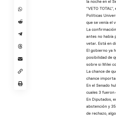
la noche en el S
“VETO TOTAL”, e
Políticas Univer
que se venía el 
La confirmación
antes no había 
vetar. Está en d
El gobierno ya h
posibilidad de q
sobre si Milei 
La chance de que
chance importan
En el Senado hu
cuales 3 fueron 
En Diputados, en
abstención y 35
de rechazo, alg