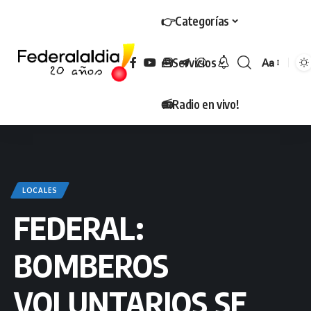
👉Categorías
🧰Servicios
Aa
Tamaño
📻Radio en vivo!
LOCALES
FEDERAL:
BOMBEROS
VOLUNTARIOS SE