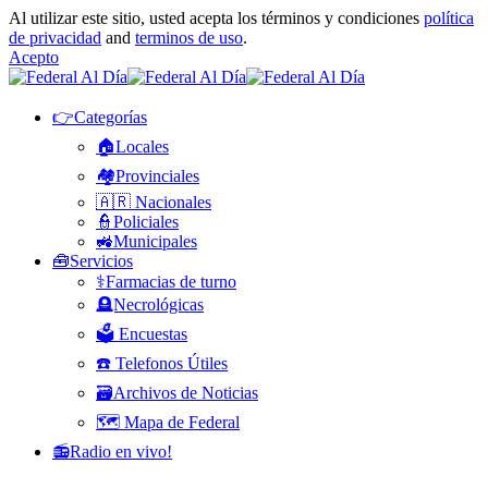
Al utilizar este sitio, usted acepta los términos y condiciones
política
de privacidad
and
terminos de uso
.
Acepto
👉Categorías
🏠Locales
🏘️Provinciales
🇦🇷 Nacionales
👮Policiales
🚜Municipales
🧰Servicios
⚕️Farmacias de turno
🪦Necrológicas
🗳️ Encuestas
☎️ Telefonos Útiles
🗃️Archivos de Noticias
🗺️ Mapa de Federal
📻Radio en vivo!