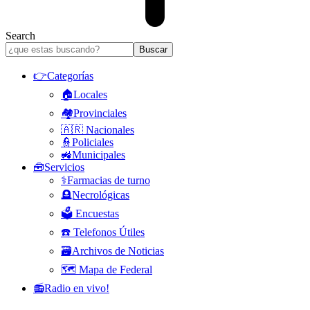
Search
👉Categorías
🏠Locales
🏘️Provinciales
🇦🇷 Nacionales
👮Policiales
🚜Municipales
🧰Servicios
⚕️Farmacias de turno
🪦Necrológicas
🗳️ Encuestas
☎️ Telefonos Útiles
🗃️Archivos de Noticias
🗺️ Mapa de Federal
📻Radio en vivo!