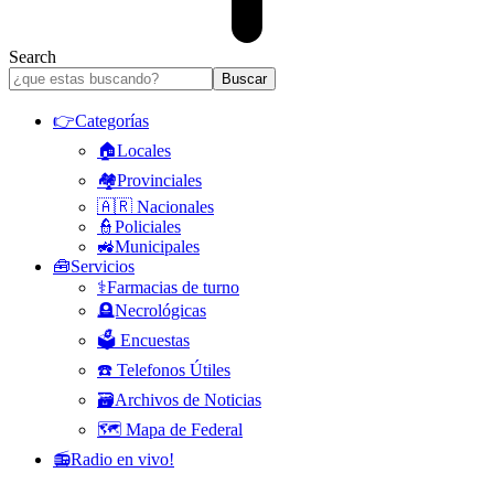
Search
👉Categorías
🏠Locales
🏘️Provinciales
🇦🇷 Nacionales
👮Policiales
🚜Municipales
🧰Servicios
⚕️Farmacias de turno
🪦Necrológicas
🗳️ Encuestas
☎️ Telefonos Útiles
🗃️Archivos de Noticias
🗺️ Mapa de Federal
📻Radio en vivo!