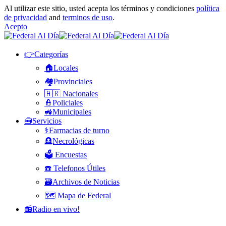
Al utilizar este sitio, usted acepta los términos y condiciones
política
de privacidad
and
terminos de uso
.
Acepto
👉Categorías
🏠Locales
🏘️Provinciales
🇦🇷 Nacionales
👮Policiales
🚜Municipales
🧰Servicios
⚕️Farmacias de turno
🪦Necrológicas
🗳️ Encuestas
☎️ Telefonos Útiles
🗃️Archivos de Noticias
🗺️ Mapa de Federal
📻Radio en vivo!