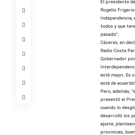
El presidente de
Rogelio Frigeri
Independencia,
todos y que ten
pasado”.
Cáceres, en dec
Radio Costa Para
Gobernador porqu
Interdependenci
esté mejor. Es c
está de acuerdo
Pero, además, “
presentó el Pre
cuando lo desgl
desarrolló los p
ajuste, plantea
provincias, bue