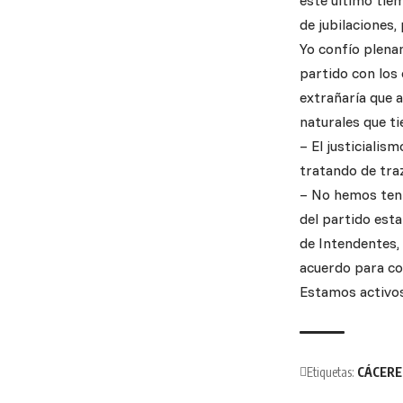
este último tiem
de jubilaciones,
Yo confío plena
partido con los
extrañaría que 
naturales que ti
– El justiciali
tratando de tr
– No hemos teni
del partido est
de Intendentes,
acuerdo para co
Estamos activos,
Etiquetas:
CÁCERE