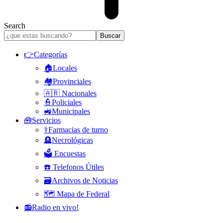
Search
👉Categorías
🏠Locales
🏘️Provinciales
🇦🇷 Nacionales
👮Policiales
🚜Municipales
🧰Servicios
⚕️Farmacias de turno
🪦Necrológicas
🗳️ Encuestas
☎️ Telefonos Útiles
🗃️Archivos de Noticias
🗺️ Mapa de Federal
📻Radio en vivo!