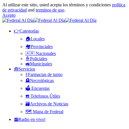
Al utilizar este sitio, usted acepta los términos y condiciones
política
de privacidad
and
terminos de uso
.
Acepto
👉Categorías
🏠Locales
🏘️Provinciales
🇦🇷 Nacionales
👮Policiales
🚜Municipales
🧰Servicios
⚕️Farmacias de turno
🪦Necrológicas
🗳️ Encuestas
☎️ Telefonos Útiles
🗃️Archivos de Noticias
🗺️ Mapa de Federal
📻Radio en vivo!