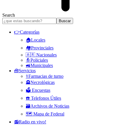
Search
👉Categorías
🏠Locales
🏘️Provinciales
🇦🇷 Nacionales
👮Policiales
🚜Municipales
🧰Servicios
⚕️Farmacias de turno
🪦Necrológicas
🗳️ Encuestas
☎️ Telefonos Útiles
🗃️Archivos de Noticias
🗺️ Mapa de Federal
📻Radio en vivo!