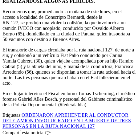
REALIZÁNDOSE ALGUNAS PERICIAS.
Recordemos que, promediando la mañana de este lunes, en el
acceso a localidad de Conscripto Bernardi, desde la
RN 127, se produjo una violenta colisión, la que involucró a un
camión IVECO con acoplado, conducido por Osvaldo Alberto
Borgo (65), domiciliado en la ciudad de Paraná, quien trasportaba
50 vacunos con destino a Buenos Aires.
El transporte de cargas circulaba por la ruta nacional 127, de norte a
sur, y colisionó a un vehículo Fiat Palio conducido por Carina
Yamila Cabrera (30), quien viajaba acompañada por su hijo Ramiro
Cabral (5) y la abuela del niño, y mamá de la conductora, Francisca
Arredondo (56), quienes se disponían a tomar la ruta acional hacia el
norte. Las tres personas que marchaban en el Fiat fallecieron en el
acto.
En el lugar intervino el Fiscal en turno Tomas Tscherning, el médico
forense Gabriel Alles Bosch, y personal del Gabinete criminalístico
de la Policía Departamental. (#federalaldia)
Etiquetas:
ORDENARON APREHENDER AL CONDUCTOR
DEL CAMIÓN INVOLUCRADO EN LA MUERTE DE TRES
PERSONAS EN LA RUTA NACIONAL 127
Compartí esta noticia 👉