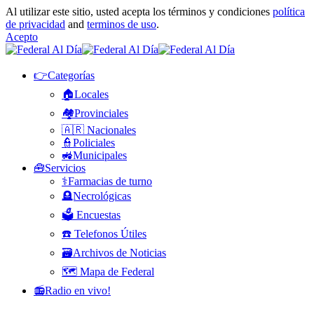
Al utilizar este sitio, usted acepta los términos y condiciones
política
de privacidad
and
terminos de uso
.
Acepto
👉Categorías
🏠Locales
🏘️Provinciales
🇦🇷 Nacionales
👮Policiales
🚜Municipales
🧰Servicios
⚕️Farmacias de turno
🪦Necrológicas
🗳️ Encuestas
☎️ Telefonos Útiles
🗃️Archivos de Noticias
🗺️ Mapa de Federal
📻Radio en vivo!