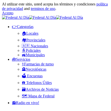
Al utilizar este sitio, usted acepta los términos y condiciones
política
de privacidad
and
terminos de uso
.
Acepto
👉Categorías
🏠Locales
🏘️Provinciales
🇦🇷 Nacionales
👮Policiales
🚜Municipales
🧰Servicios
⚕️Farmacias de turno
🪦Necrológicas
🗳️ Encuestas
☎️ Telefonos Útiles
🗃️Archivos de Noticias
🗺️ Mapa de Federal
📻Radio en vivo!