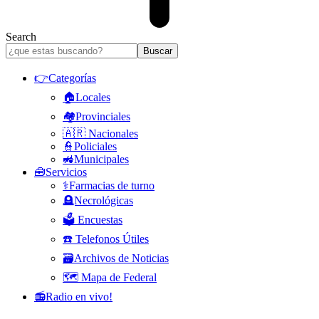
Search
👉Categorías
🏠Locales
🏘️Provinciales
🇦🇷 Nacionales
👮Policiales
🚜Municipales
🧰Servicios
⚕️Farmacias de turno
🪦Necrológicas
🗳️ Encuestas
☎️ Telefonos Útiles
🗃️Archivos de Noticias
🗺️ Mapa de Federal
📻Radio en vivo!