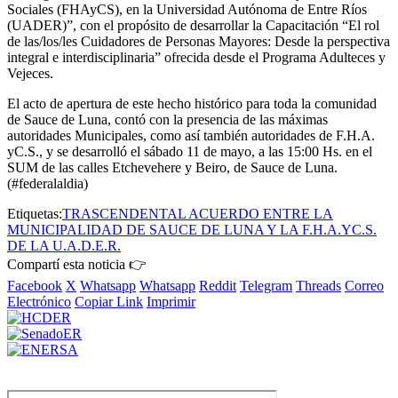
Sociales (FHAyCS), en la Universidad Autónoma de Entre Ríos
(UADER)”, con el propósito de desarrollar la Capacitación “El rol
de las/los/les Cuidadores de Personas Mayores: Desde la perspectiva
integral e interdisciplinaria” ofrecida desde el Programa Adulteces y
Vejeces.
El acto de apertura de este hecho histórico para toda la comunidad
de Sauce de Luna, contó con la presencia de las máximas
autoridades Municipales, como así también autoridades de F.H.A.
yC.S., y se desarrolló el sábado 11 de mayo, a las 15:00 Hs. en el
SUM de las calles Etchevehere y Beiro, de Sauce de Luna.
(#federalaldia)
Etiquetas:
TRASCENDENTAL ACUERDO ENTRE LA
MUNICIPALIDAD DE SAUCE DE LUNA Y LA F.H.A.YC.S.
DE LA U.A.D.E.R.
Compartí esta noticia 👉
Facebook
X
Whatsapp
Whatsapp
Reddit
Telegram
Threads
Correo
Electrónico
Copiar Link
Imprimir