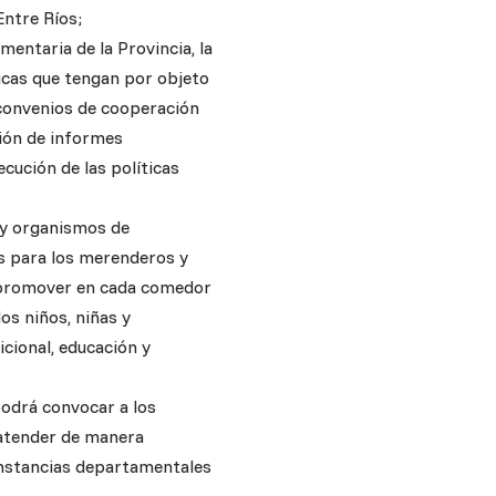
ntre Ríos;
imentaria de la Provincia, la
icas que tengan por objeto
 convenios de cooperación
ción de informes
ecución de las políticas
r y organismos de
s para los merenderos y
y promover en cada comedor
os niños, niñas y
cional, educación y
podrá convocar a los
 atender de manera
 instancias departamentales