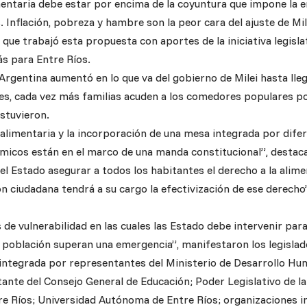
imentaria debe estar por encima de la coyuntura que impone la 
s. Inflación, pobreza y hambre son la peor cara del ajuste de Mil
que trabajó esta propuesta con aportes de la iniciativa legisl
s para Entre Ríos.
rgentina aumentó en lo que va del gobierno de Milei hasta lleg
es, cada vez más familias acuden a los comedores populares po
ostuvieron.
alimentaria y la incorporación de una mesa integrada por difer
émicos están en el marco de una manda constitucional”, destac
el Estado asegurar a todos los habitantes el derecho a la alim
n ciudadana tendrá a su cargo la efectivización de ese derecho”
 de vulnerabilidad en las cuales las Estado debe intervenir par
la población superan una emergencia”, manifestaron los legislad
integrada por representantes del Ministerio de Desarrollo Hum
ante del Consejo General de Educación; Poder Legislativo de la
re Ríos; Universidad Autónoma de Entre Ríos; organizaciones in