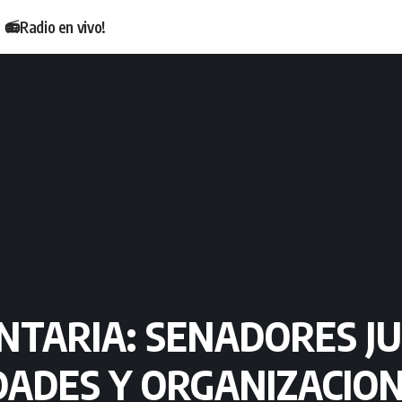
📻Radio en vivo!
TARIA: SENADORES JU
ADES Y ORGANIZACION