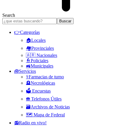
Search
👉Categorías
🏠Locales
🏘️Provinciales
🇦🇷 Nacionales
👮Policiales
🚜Municipales
🧰Servicios
⚕️Farmacias de turno
🪦Necrológicas
🗳️ Encuestas
☎️ Telefonos Útiles
🗃️Archivos de Noticias
🗺️ Mapa de Federal
📻Radio en vivo!