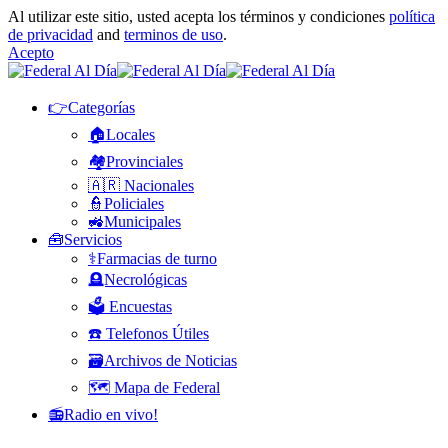
Al utilizar este sitio, usted acepta los términos y condiciones
política
de privacidad
and
terminos de uso
.
Acepto
👉Categorías
🏠Locales
🏘️Provinciales
🇦🇷 Nacionales
👮Policiales
🚜Municipales
🧰Servicios
⚕️Farmacias de turno
🪦Necrológicas
🗳️ Encuestas
☎️ Telefonos Útiles
🗃️Archivos de Noticias
🗺️ Mapa de Federal
📻Radio en vivo!