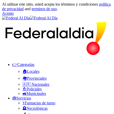
Al utilizar este sitio, usted acepta los términos y condiciones
política
de privacidad
and
terminos de uso
.
Acepto
👉Categorías
🏠Locales
🏘️Provinciales
🇦🇷 Nacionales
👮Policiales
🚜Municipales
🧰Servicios
⚕️Farmacias de turno
🪦Necrológicas