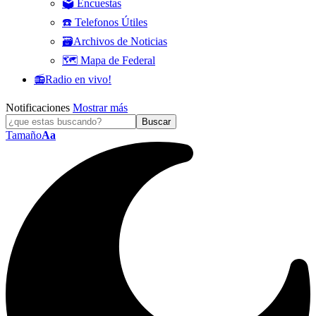
🗳️ Encuestas
☎️ Telefonos Útiles
🗃️Archivos de Noticias
🗺️ Mapa de Federal
📻Radio en vivo!
Notificaciones
Mostrar más
Tamaño
Aa