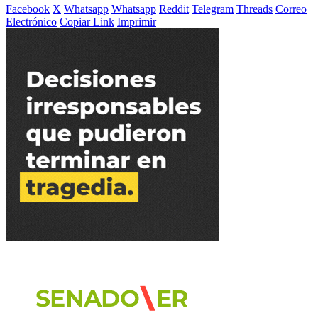
Facebook
X
Whatsapp
Whatsapp
Reddit
Telegram
Threads
Correo
Electrónico
Copiar Link
Imprimir