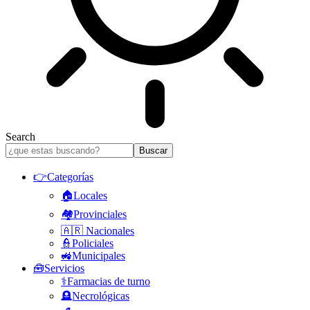
Search
👉Categorías
🏠Locales
🏘️Provinciales
🇦🇷 Nacionales
👮Policiales
🚜Municipales
🧰Servicios
⚕️Farmacias de turno
🪦Necrológicas