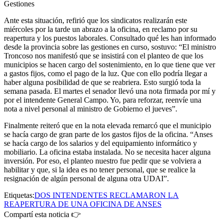
Gestiones
Ante esta situación, refirió que los sindicatos realizarán este
miércoles por la tarde un abrazo a la oficina, en reclamo por su
reapertura y los puestos laborales. Consultado qué les han informado
desde la provincia sobre las gestiones en curso, sostuvo: “El ministro
Troncoso nos manifestó que se insistirá con el planteo de que los
municipios se hacen cargo del sostenimiento, en lo que tiene que ver
a gastos fijos, como el pago de la luz. Que con ello podría llegar a
haber alguna posibilidad de que se reabriera. Esto surgió toda la
semana pasada. El martes el senador llevó una nota firmada por mí y
por el intendente General Campo. Yo, para reforzar, reenvíe una
nota a nivel personal al ministro de Gobierno el jueves”.
Finalmente reiteró que en la nota elevada remarcó que el municipio
se hacía cargo de gran parte de los gastos fijos de la oficina. “Anses
se hacía cargo de los salarios y del equipamiento informático y
mobiliario. La oficina estaba instalada. No se necesita hacer alguna
inversión. Por eso, el planteo nuestro fue pedir que se volviera a
habilitar y que, si la idea es no tener personal, que se realice la
resignación de algún personal de alguna otra UDAI”.
Etiquetas:
DOS INTENDENTES RECLAMARON LA
REAPERTURA DE UNA OFICINA DE ANSES
Compartí esta noticia 👉