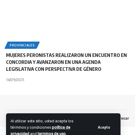
PROVINCIALES
MUJERES PERONISTAS REALIZARON UN ENCUENTRO EN
CONCORDIA Y AVANZARON EN UNA AGENDA
LEGISLATIVA CON PERSPECTIVA DE GÉNERO
14/09/2025
Dev: Fernando S. Brandolini
Ingresar
Facebook
Al utilizar este sitio, usted acepta los
términos y condiciones
política de
Acepto
privacidad
and
terminos de uso
.