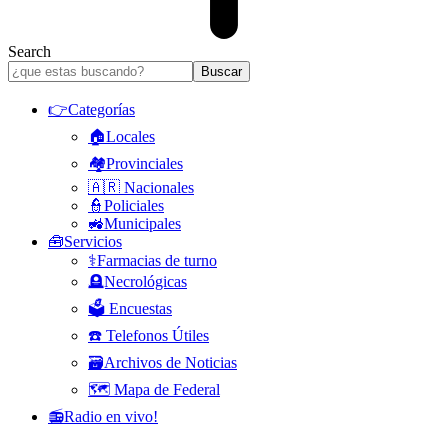
Search
👉Categorías
🏠Locales
🏘️Provinciales
🇦🇷 Nacionales
👮Policiales
🚜Municipales
🧰Servicios
⚕️Farmacias de turno
🪦Necrológicas
🗳️ Encuestas
☎️ Telefonos Útiles
🗃️Archivos de Noticias
🗺️ Mapa de Federal
📻Radio en vivo!