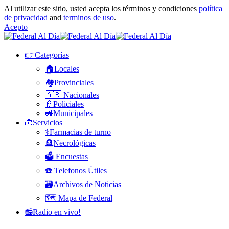
Al utilizar este sitio, usted acepta los términos y condiciones
política
de privacidad
and
terminos de uso
.
Acepto
👉Categorías
🏠Locales
🏘️Provinciales
🇦🇷 Nacionales
👮Policiales
🚜Municipales
🧰Servicios
⚕️Farmacias de turno
🪦Necrológicas
🗳️ Encuestas
☎️ Telefonos Útiles
🗃️Archivos de Noticias
🗺️ Mapa de Federal
📻Radio en vivo!