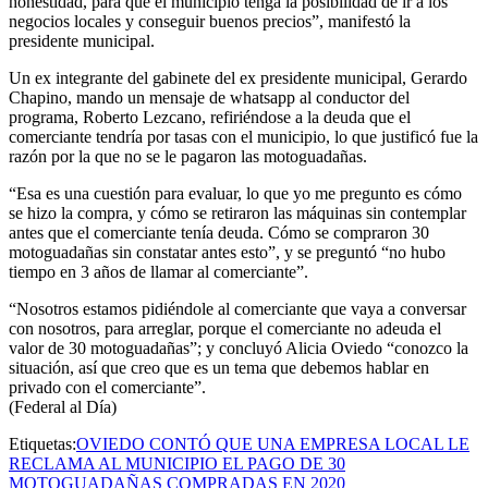
honestidad, para que el municipio tenga la posibilidad de ir a los
negocios locales y conseguir buenos precios”, manifestó la
presidente municipal.
Un ex integrante del gabinete del ex presidente municipal, Gerardo
Chapino, mando un mensaje de whatsapp al conductor del
programa, Roberto Lezcano, refiriéndose a la deuda que el
comerciante tendría por tasas con el municipio, lo que justificó fue la
razón por la que no se le pagaron las motoguadañas.
“Esa es una cuestión para evaluar, lo que yo me pregunto es cómo
se hizo la compra, y cómo se retiraron las máquinas sin contemplar
antes que el comerciante tenía deuda. Cómo se compraron 30
motoguadañas sin constatar antes esto”, y se preguntó “no hubo
tiempo en 3 años de llamar al comerciante”.
“Nosotros estamos pidiéndole al comerciante que vaya a conversar
con nosotros, para arreglar, porque el comerciante no adeuda el
valor de 30 motoguadañas”; y concluyó Alicia Oviedo “conozco la
situación, así que creo que es un tema que debemos hablar en
privado con el comerciante”.
(Federal al Día)
Etiquetas:
OVIEDO CONTÓ QUE UNA EMPRESA LOCAL LE
RECLAMA AL MUNICIPIO EL PAGO DE 30
MOTOGUADAÑAS COMPRADAS EN 2020