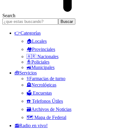
Search
👉Categorías
🏠Locales
🏘️Provinciales
🇦🇷 Nacionales
👮Policiales
🚜Municipales
🧰Servicios
⚕️Farmacias de turno
🪦Necrológicas
🗳️ Encuestas
☎️ Telefonos Útiles
🗃️Archivos de Noticias
🗺️ Mapa de Federal
📻Radio en vivo!