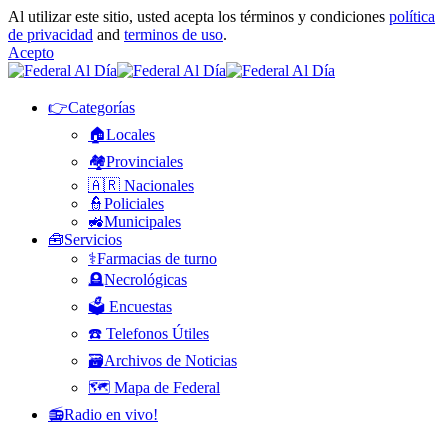
Al utilizar este sitio, usted acepta los términos y condiciones
política
de privacidad
and
terminos de uso
.
Acepto
👉Categorías
🏠Locales
🏘️Provinciales
🇦🇷 Nacionales
👮Policiales
🚜Municipales
🧰Servicios
⚕️Farmacias de turno
🪦Necrológicas
🗳️ Encuestas
☎️ Telefonos Útiles
🗃️Archivos de Noticias
🗺️ Mapa de Federal
📻Radio en vivo!