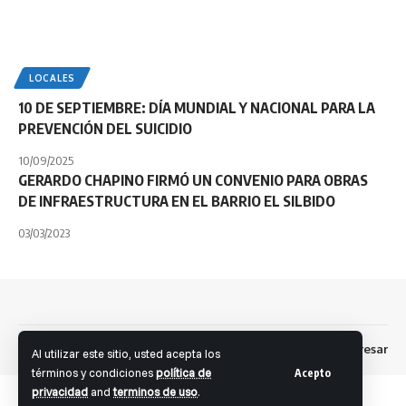
LOCALES
10 DE SEPTIEMBRE: DÍA MUNDIAL Y NACIONAL PARA LA
PREVENCIÓN DEL SUICIDIO
10/09/2025
GERARDO CHAPINO FIRMÓ UN CONVENIO PARA OBRAS
DE INFRAESTRUCTURA EN EL BARRIO EL SILBIDO
03/03/2023
Dev: Fernando S. Brandolini
Ingresar
Facebook
Al utilizar este sitio, usted acepta los
términos y condiciones
política de
Acepto
privacidad
and
terminos de uso
.