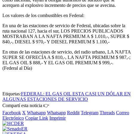
acerquen al explosivo incremento de precios que se avecina.
Los valores de los combustibles en Federal:
En una de las estaciones de servicio de Federal, ubicadas sobre la
ruta nacional 127, hacia el sur, LOS PRECIOS PUBLICADOS
MOSTRABAN A LA NAFTA PREMIUM A $ 1.010,-, SUPER $
840,-, DIESEL $ 970,- Y DIESEL PREMIUM $ 1.100,-
En otras de las estaciones de servicio, del radio urbano, LA NAFTA
SUPER SE OFRECÍA A $ 810,-, LA NAFTA PREMIUM $ 987,-;
EL GAS OIL $ 888,- Y EL GAS OIL PREMIUM $ 999,-.
(Federal al Día)
Etiquetas:
FEDERAL: EL GAS OIL ESTA CASI UN DÓLAR EN
ALGUNAS ESTACIONES DE SERVICIO
Compartí esta noticia 👉
Facebook
X
Whatsapp
Whatsapp
Reddit
Telegram
Threads
Correo
Electrónico
Copiar Link
Imprimir