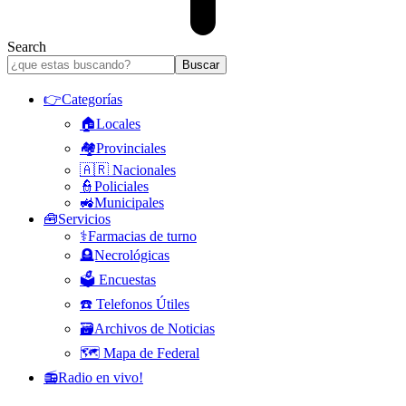
Search
👉Categorías
🏠Locales
🏘️Provinciales
🇦🇷 Nacionales
👮Policiales
🚜Municipales
🧰Servicios
⚕️Farmacias de turno
🪦Necrológicas
🗳️ Encuestas
☎️ Telefonos Útiles
🗃️Archivos de Noticias
🗺️ Mapa de Federal
📻Radio en vivo!