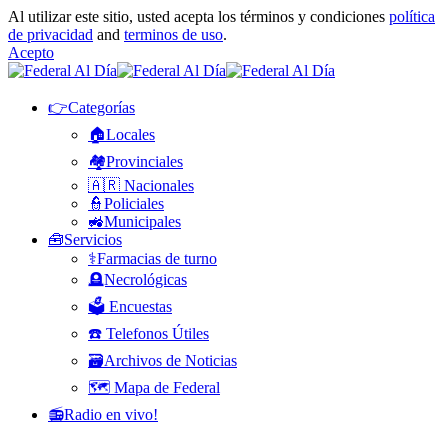
Al utilizar este sitio, usted acepta los términos y condiciones
política
de privacidad
and
terminos de uso
.
Acepto
👉Categorías
🏠Locales
🏘️Provinciales
🇦🇷 Nacionales
👮Policiales
🚜Municipales
🧰Servicios
⚕️Farmacias de turno
🪦Necrológicas
🗳️ Encuestas
☎️ Telefonos Útiles
🗃️Archivos de Noticias
🗺️ Mapa de Federal
📻Radio en vivo!