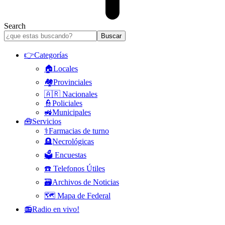
Search
👉Categorías
🏠Locales
🏘️Provinciales
🇦🇷 Nacionales
👮Policiales
🚜Municipales
🧰Servicios
⚕️Farmacias de turno
🪦Necrológicas
🗳️ Encuestas
☎️ Telefonos Útiles
🗃️Archivos de Noticias
🗺️ Mapa de Federal
📻Radio en vivo!