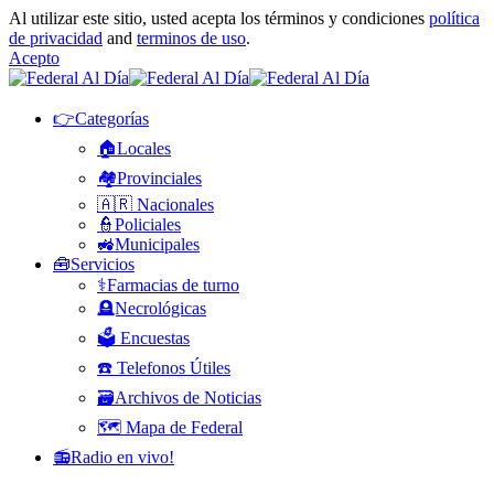
Al utilizar este sitio, usted acepta los términos y condiciones
política
de privacidad
and
terminos de uso
.
Acepto
👉Categorías
🏠Locales
🏘️Provinciales
🇦🇷 Nacionales
👮Policiales
🚜Municipales
🧰Servicios
⚕️Farmacias de turno
🪦Necrológicas
🗳️ Encuestas
☎️ Telefonos Útiles
🗃️Archivos de Noticias
🗺️ Mapa de Federal
📻Radio en vivo!