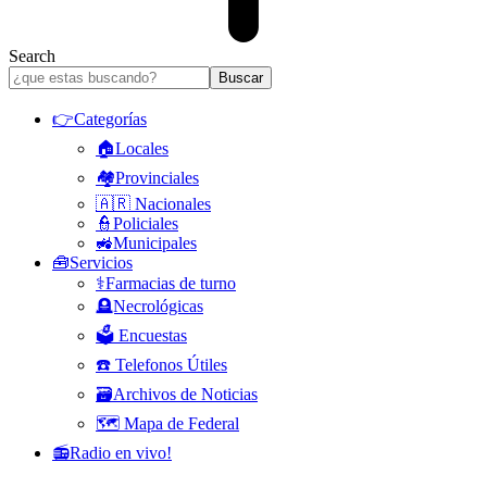
Search
👉Categorías
🏠Locales
🏘️Provinciales
🇦🇷 Nacionales
👮Policiales
🚜Municipales
🧰Servicios
⚕️Farmacias de turno
🪦Necrológicas
🗳️ Encuestas
☎️ Telefonos Útiles
🗃️Archivos de Noticias
🗺️ Mapa de Federal
📻Radio en vivo!