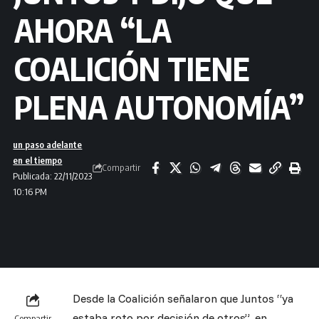
AHORA “LA
COALICIÓN TIENE
PLENA AUTONOMÍA”
un paso adelante
en el tiempo
Compartir
Publicada: 22/11/2023
10:16 PM
Desde la Coalición señalaron que Juntos “ya
estaba roto por decisión de otros”, en
Compartir