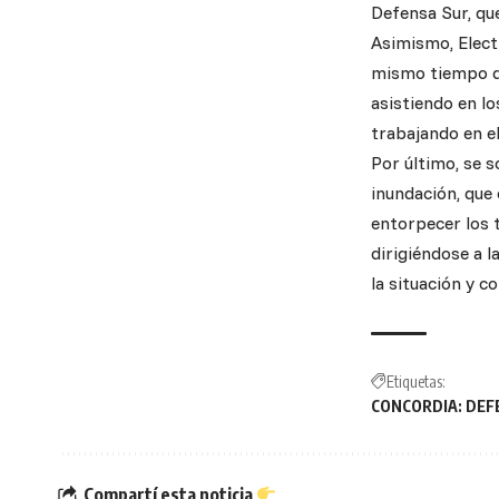
Defensa Sur, qu
Asimismo, Electr
mismo tiempo qu
asistiendo en l
trabajando en e
Por último, se s
inundación, que 
entorpecer los 
dirigiéndose a l
la situación y 
Etiquetas:
CONCORDIA: DEF
Compartí esta noticia