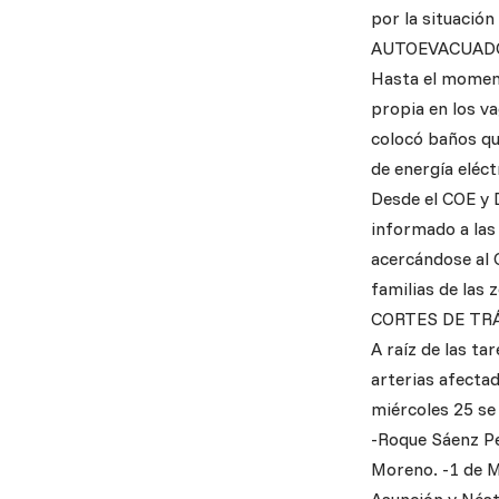
por la situación
AUTOEVACUAD
Hasta el moment
propia en los va
colocó baños quí
de energía eléct
Desde el COE y D
informado a las
acercándose al C
familias de las 
CORTES DE TR
A raíz de las t
arterias afecta
miércoles 25 se
-Roque Sáenz Peñ
Moreno. -1 de M