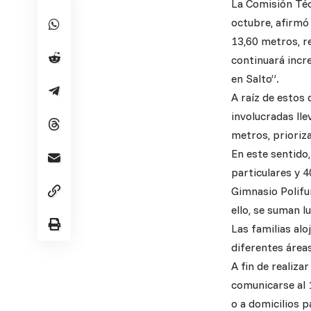
La Comisión Téc
octubre, afirmó
13,60 metros, r
continuará incr
en Salto”.
A raíz de estos 
involucradas lle
metros, prioriz
En este sentido
particulares y 
Gimnasio Polifun
ello, se suman l
Las familias al
diferentes áreas
A fin de realiza
comunicarse al 
o a domicilios 