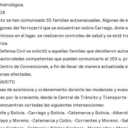
 hidrológica.
OS
o se han comunicado 55 familias autoevacuadas. Algunas de el
gones del ferrocarril que se encuentran sobre Carriego. Ante es
micos en el lugar, se realizaron controles de salud y se está tr
rica.
efensa Civil se solicitó a aquellas familias que decidieron auto
 autoridades competentes que puedan comunicarlo al 103 o, p
entro de Convenciones, a fin de llevar de manera actualizada el
zonas afectadas.
ÁNSITO
areas de asistencia y ordenamiento durante las mudanzas y evac
das por la creciente, desde la Central de Tránsito y Transport
 encuentran cortadas las siguientes intersecciones:
a y Bolivia. -Carriego y Bolivia. -Catamarca y Bolivia. -Alberdi
ayo y Moreno. -Catamarca y Colón. -Corrientes y Moreno. -Salt