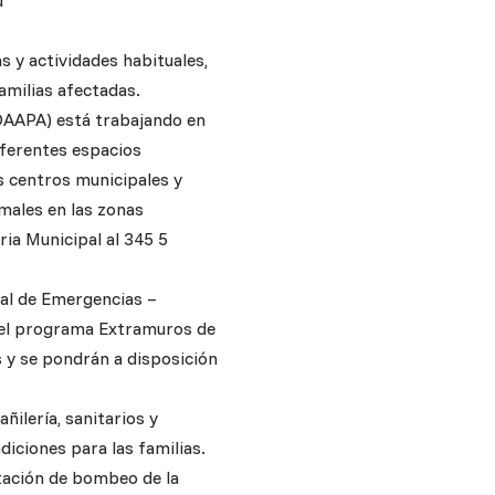
ú
as y actividades habituales,
amilias afectadas.
DAAPA) está trabajando en
diferentes espacios
s centros municipales y
males en las zonas
ria Municipal al 345 5
pal de Emergencias –
 del programa Extramuros de
s y se pondrán a disposición
ñilería, sanitarios y
diciones para las familias.
tación de bombeo de la