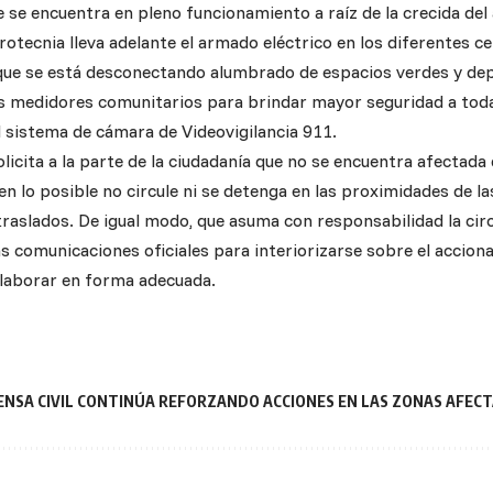
e se encuentra en pleno funcionamiento a raíz de la crecida del
otecnia lleva adelante el armado eléctrico en los diferentes c
e se está desconectando alumbrado de espacios verdes y dep
os medidores comunitarios para brindar mayor seguridad a toda
l sistema de cámara de Videovigilancia 911.
olicita a la parte de la ciudadanía que no se encuentra afectad
en lo posible no circule ni se detenga en las proximidades de l
traslados. De igual modo, que asuma con responsabilidad la cir
as comunicaciones oficiales para interiorizarse sobre el accion
colaborar en forma adecuada.
ENSA CIVIL CONTINÚA REFORZANDO ACCIONES EN LAS ZONAS AFEC