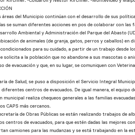
or Kirchner. -Coldaroli y Néstor Kirchner. -Montevideo y Maip
CCIÓN
s áreas del Municipio continúan con el desarrollo de sus polític
ías se suman diferentes acciones en pos de colaborar con las f
sarrollo Ambiental y Administración del Parque del Abasto (U
ubicación de animales (de granja, gatos, perros y caballos) en 
condicionados para su cuidado, a partir de un trabajo desde lo
e solicita a la población que no abandone a sus mascotas o ani
o de evacuación y que, en su lugar, se comuniquen con Veterina
ría de Salud, se puso a disposición el Servicio Integral Munici
 diferentes centros de evacuados. De igual manera, el equipo
n municipal realiza chequeos generales a las familias evacuada
 los CAPS más cercanos.
ecretaría de Obras Públicas se están realizando trabajos de alba
los centros de evacuados, para que estén dadas las mejores con
tan camiones para las mudanzas y se está trabajando en la es