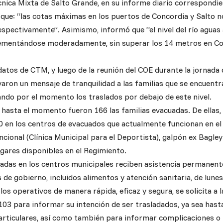
nica Mixta de Salto Grande, en su informe diario correspondie
 que: “las cotas máximas en los puertos de Concordia y Salto n
espectivamente”. Asimismo, informó que “el nivel del río aguas 
ementándose moderadamente, sin superar los 14 metros en Co
datos de CTM, y luego de la reunión del COE durante la jornada d
varon un mensaje de tranquilidad a las familias que se encuent
ando por el momento los traslados por debajo de este nivel.
, hasta el momento fueron 166 las familias evacuadas. De ellas,
40 en los centros de evacuados que actualmente funcionan en el
cional (Clínica Municipal para el Deportista), galpón ex Bagley 
ugares disponibles en el Regimiento.
ojadas en los centros municipales reciben asistencia permanen
 de gobierno, incluidos alimentos y atención sanitaria, de lunes
r los operativos de manera rápida, eficaz y segura, se solicita a 
103 para informar su intención de ser trasladados, ya sea hast
particulares, así como también para informar complicaciones o