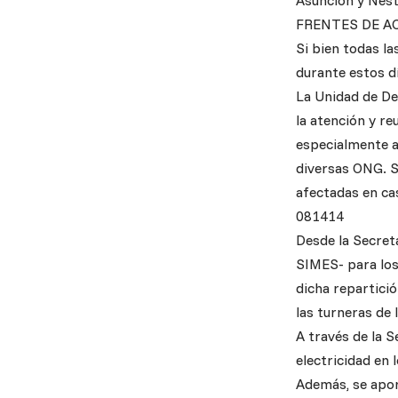
Asunción y Nést
FRENTES DE A
Si bien todas la
durante estos d
La Unidad de De
la atención y re
especialmente a
diversas ONG. S
afectadas en cas
081414
Desde la Secreta
SIMES- para los
dicha repartició
las turneras de
A través de la S
electricidad en 
Además, se apor