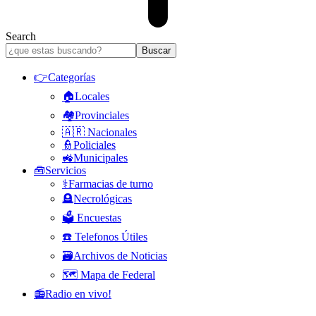
Search
👉Categorías
🏠Locales
🏘️Provinciales
🇦🇷 Nacionales
👮Policiales
🚜Municipales
🧰Servicios
⚕️Farmacias de turno
🪦Necrológicas
🗳️ Encuestas
☎️ Telefonos Útiles
🗃️Archivos de Noticias
🗺️ Mapa de Federal
📻Radio en vivo!