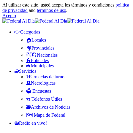
Al utilizar este sitio, usted acepta los términos y condiciones
política
de privacidad
and
terminos de uso
.
Acepto
👉Categorías
🏠Locales
🏘️Provinciales
🇦🇷 Nacionales
👮Policiales
🚜Municipales
🧰Servicios
⚕️Farmacias de turno
🪦Necrológicas
🗳️ Encuestas
☎️ Telefonos Útiles
🗃️Archivos de Noticias
🗺️ Mapa de Federal
📻Radio en vivo!