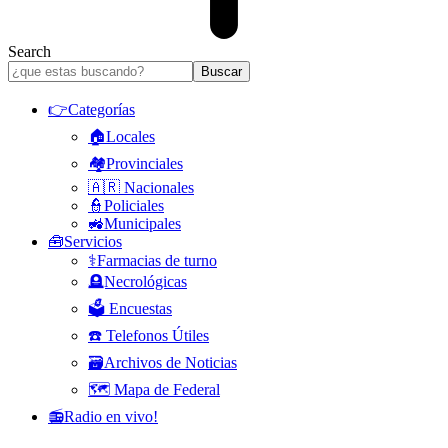
Search
👉Categorías
🏠Locales
🏘️Provinciales
🇦🇷 Nacionales
👮Policiales
🚜Municipales
🧰Servicios
⚕️Farmacias de turno
🪦Necrológicas
🗳️ Encuestas
☎️ Telefonos Útiles
🗃️Archivos de Noticias
🗺️ Mapa de Federal
📻Radio en vivo!