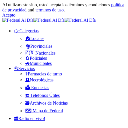
Al utilizar este sitio, usted acepta los términos y condiciones
política
de privacidad
and
terminos de uso
.
Acepto
👉Categorías
🏠Locales
🏘️Provinciales
🇦🇷 Nacionales
👮Policiales
🚜Municipales
🧰Servicios
⚕️Farmacias de turno
🪦Necrológicas
🗳️ Encuestas
☎️ Telefonos Útiles
🗃️Archivos de Noticias
🗺️ Mapa de Federal
📻Radio en vivo!