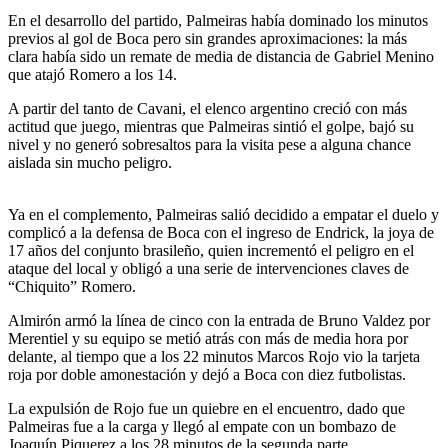
En el desarrollo del partido, Palmeiras había dominado los minutos
previos al gol de Boca pero sin grandes aproximaciones: la más
clara había sido un remate de media de distancia de Gabriel Menino
que atajó Romero a los 14.
A partir del tanto de Cavani, el elenco argentino creció con más
actitud que juego, mientras que Palmeiras sintió el golpe, bajó su
nivel y no generó sobresaltos para la visita pese a alguna chance
aislada sin mucho peligro.
Ya en el complemento, Palmeiras salió decidido a empatar el duelo y
complicó a la defensa de Boca con el ingreso de Endrick, la joya de
17 años del conjunto brasileño, quien incrementó el peligro en el
ataque del local y obligó a una serie de intervenciones claves de
“Chiquito” Romero.
Almirón armó la línea de cinco con la entrada de Bruno Valdez por
Merentiel y su equipo se metió atrás con más de media hora por
delante, al tiempo que a los 22 minutos Marcos Rojo vio la tarjeta
roja por doble amonestación y dejó a Boca con diez futbolistas.
La expulsión de Rojo fue un quiebre en el encuentro, dado que
Palmeiras fue a la carga y llegó al empate con un bombazo de
Joaquín Piquerez a los 28 minutos de la segunda parte.