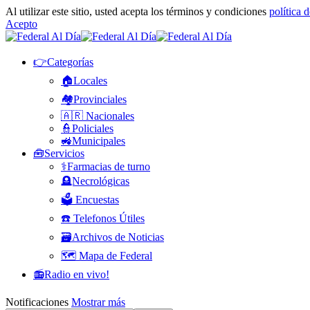
Al utilizar este sitio, usted acepta los términos y condiciones
política 
Acepto
👉Categorías
🏠Locales
🏘️Provinciales
🇦🇷 Nacionales
👮Policiales
🚜Municipales
🧰Servicios
⚕️Farmacias de turno
🪦Necrológicas
🗳️ Encuestas
☎️ Telefonos Útiles
🗃️Archivos de Noticias
🗺️ Mapa de Federal
📻Radio en vivo!
Notificaciones
Mostrar más