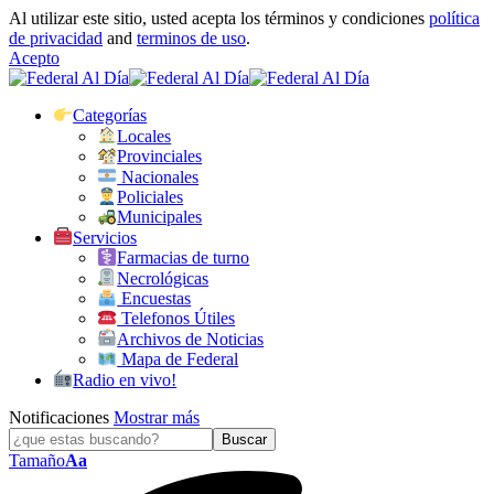
Al utilizar este sitio, usted acepta los términos y condiciones
política
de privacidad
and
terminos de uso
.
Acepto
Categorías
Locales
Provinciales
Nacionales
Policiales
Municipales
Servicios
Farmacias de turno
Necrológicas
Encuestas
Telefonos Útiles
Archivos de Noticias
Mapa de Federal
Radio en vivo!
Notificaciones
Mostrar más
Tamaño
Aa