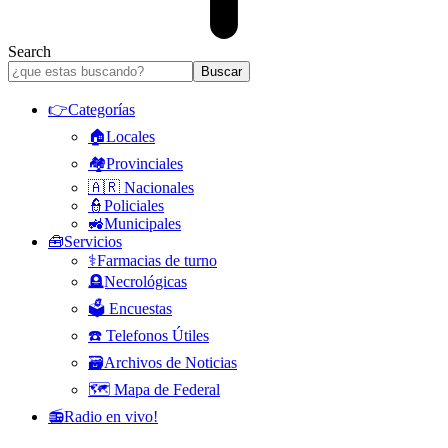
Search
👉Categorías
🏠Locales
🏘️Provinciales
🇦🇷 Nacionales
👮Policiales
🚜Municipales
🧰Servicios
⚕️Farmacias de turno
🪦Necrológicas
🗳️ Encuestas
☎️ Telefonos Útiles
🗃️Archivos de Noticias
🗺️ Mapa de Federal
📻Radio en vivo!