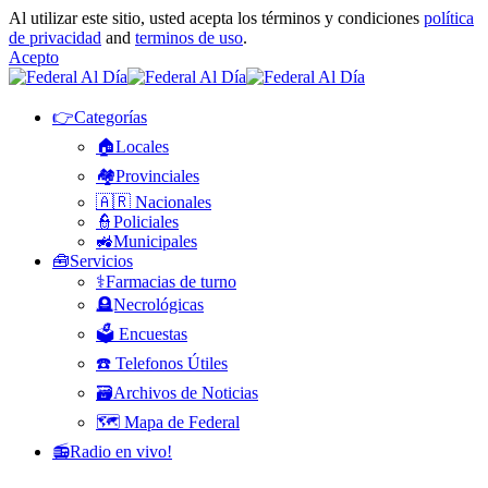
Al utilizar este sitio, usted acepta los términos y condiciones
política
de privacidad
and
terminos de uso
.
Acepto
👉Categorías
🏠Locales
🏘️Provinciales
🇦🇷 Nacionales
👮Policiales
🚜Municipales
🧰Servicios
⚕️Farmacias de turno
🪦Necrológicas
🗳️ Encuestas
☎️ Telefonos Útiles
🗃️Archivos de Noticias
🗺️ Mapa de Federal
📻Radio en vivo!