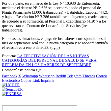
Por otra parte, en el marco de la Ley Nº 10.930 de Enfermería,
mediante el decreto Nº 2.636 se incorporó a todo el personal de
Planta Permanente (3.006 trabajadores) y Estabilidad Laboral (442);
y bajo la Resolución Nº 3.286 también se incluyeron y readecuaron,
de acuerdo a su formación, al Personal Extraordinario (419) y a los
que revistan en Contrato de Locación de Servicios (tres
trabajadores).
En todas las situaciones, el pago de los haberes correspondientes al
mes de septiembre será con la nueva categoría y se abonará también
el retroactivo a enero de 2023. (dgip)
Etiquetas:
LA EFECTIVIZACIÓN DE LAS NUEVAS
CATEGORÍAS DEL PERSONAL DE SALUD SE VERÁ
REFLEJADA EN LOS HABERES DE SEPTIEMBRE
Compartí esta noticia 👉
Facebook
X
Whatsapp
Whatsapp
Reddit
Telegram
Threads
Correo
Electrónico
Copiar Link
Imprimir