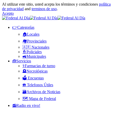
Al utilizar este sitio, usted acepta los términos y condiciones
política
de privacidad
and
terminos de uso
.
Acepto
👉Categorías
🏠Locales
🏘️Provinciales
🇦🇷 Nacionales
👮Policiales
🚜Municipales
🧰Servicios
⚕️Farmacias de turno
🪦Necrológicas
🗳️ Encuestas
☎️ Telefonos Útiles
🗃️Archivos de Noticias
🗺️ Mapa de Federal
📻Radio en vivo!