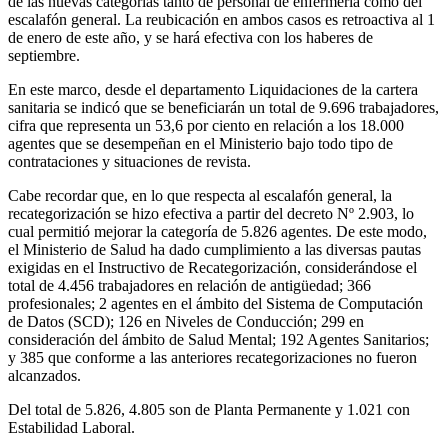
de las nuevas categorías tanto de personal de enfermería como del
escalafón general. La reubicación en ambos casos es retroactiva al 1
de enero de este año, y se hará efectiva con los haberes de
septiembre.
En este marco, desde el departamento Liquidaciones de la cartera
sanitaria se indicó que se beneficiarán un total de 9.696 trabajadores,
cifra que representa un 53,6 por ciento en relación a los 18.000
agentes que se desempeñan en el Ministerio bajo todo tipo de
contrataciones y situaciones de revista.
Cabe recordar que, en lo que respecta al escalafón general, la
recategorización se hizo efectiva a partir del decreto Nº 2.903, lo
cual permitió mejorar la categoría de 5.826 agentes. De este modo,
el Ministerio de Salud ha dado cumplimiento a las diversas pautas
exigidas en el Instructivo de Recategorización, considerándose el
total de 4.456 trabajadores en relación de antigüedad; 366
profesionales; 2 agentes en el ámbito del Sistema de Computación
de Datos (SCD); 126 en Niveles de Conducción; 299 en
consideración del ámbito de Salud Mental; 192 Agentes Sanitarios;
y 385 que conforme a las anteriores recategorizaciones no fueron
alcanzados.
Del total de 5.826, 4.805 son de Planta Permanente y 1.021 con
Estabilidad Laboral.