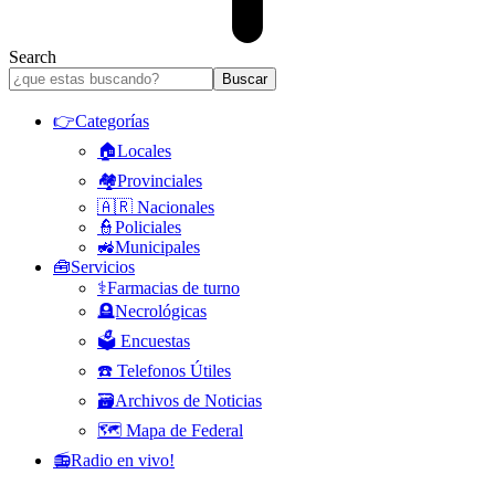
Search
👉Categorías
🏠Locales
🏘️Provinciales
🇦🇷 Nacionales
👮Policiales
🚜Municipales
🧰Servicios
⚕️Farmacias de turno
🪦Necrológicas
🗳️ Encuestas
☎️ Telefonos Útiles
🗃️Archivos de Noticias
🗺️ Mapa de Federal
📻Radio en vivo!