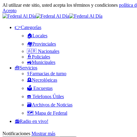
Al utilizar este sitio, usted acepta los términos y condiciones
política 
Acepto
👉Categorías
🏠Locales
🏘️Provinciales
🇦🇷 Nacionales
👮Policiales
🚜Municipales
🧰Servicios
⚕️Farmacias de turno
🪦Necrológicas
🗳️ Encuestas
☎️ Telefonos Útiles
🗃️Archivos de Noticias
🗺️ Mapa de Federal
📻Radio en vivo!
Notificaciones
Mostrar más