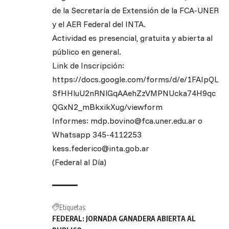
de la Secretaría de Extensión de la FCA-UNER
y el AER Federal del INTA.
Actividad es presencial, gratuita y abierta al
público en general.
Link de Inscripción:
https://docs.google.com/forms/d/e/1FAIpQL
SfHHluU2nRNlGqAAehZzVMPNUcka74H9qc
QGxN2_mBkxikXug/viewform
Informes: mdp.bovino@fca.uner.edu.ar o
Whatsapp 345-4112253
kess.federico@inta.gob.ar
(Federal al Día)
Etiquetas:
FEDERAL: JORNADA GANADERA ABIERTA AL