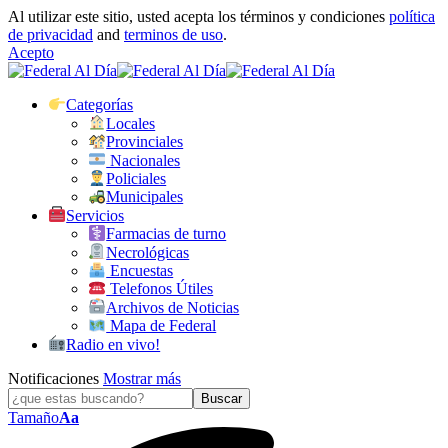
Al utilizar este sitio, usted acepta los términos y condiciones
política
de privacidad
and
terminos de uso
.
Acepto
Categorías
Locales
Provinciales
Nacionales
Policiales
Municipales
Servicios
Farmacias de turno
Necrológicas
Encuestas
Telefonos Útiles
Archivos de Noticias
Mapa de Federal
Radio en vivo!
Notificaciones
Mostrar más
Tamaño
Aa