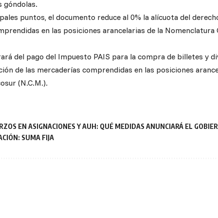
s góndolas.
ipales puntos, el documento reduce al 0% la alícuota del derech
prendidas en las posiciones arancelarias de la Nomenclatur
rará del pago del Impuesto PAIS para la compra de billetes y d
ción de las mercaderías comprendidas en las posiciones arance
sur (N.C.M.).
RZOS EN ASIGNACIONES Y AUH: QUÉ MEDIDAS ANUNCIARÁ EL GOBIE
CIÓN: SUMA FIJA