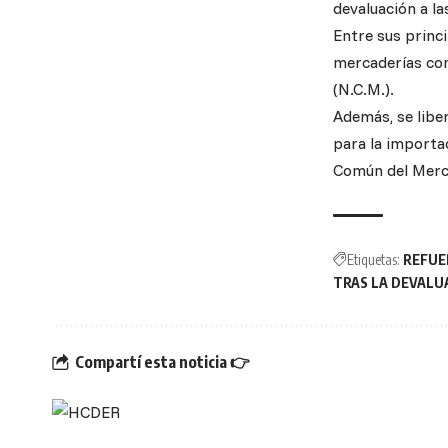
devaluación a la
Entre sus princ
mercaderías com
(N.C.M.).
Además, se libe
para la importa
Común del Merco
Etiquetas:
REFUE
TRAS LA DEVALUA
Compartí esta noticia 👉