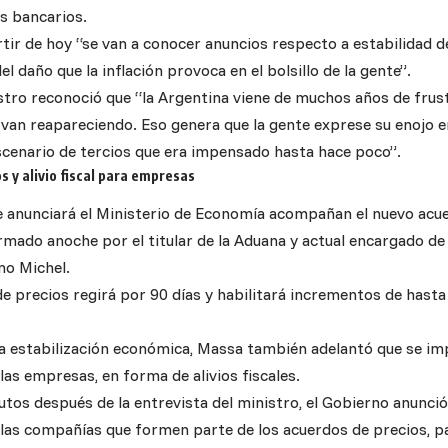
s bancarios.
tir de hoy “se van a conocer anuncios respecto a estabilidad d
 daño que la inflación provoca en el bolsillo de la gente”.
stro reconoció que “la Argentina viene de muchos años de frust
 van reapareciendo. Eso genera que la gente exprese su enojo en
scenario de tercios que era impensado hasta hace poco”.
s y alivio fiscal para empresas
 anunciará el Ministerio de Economía acompañan el nuevo acu
mado anoche por el titular de la Aduana y actual encargado de
mo Michel.
de precios regirá por 90 días y habilitará incrementos de hast
la estabilización económica, Massa también adelantó que se im
las empresas, en forma de alivios fiscales.
tos después de la entrevista del ministro, el Gobierno anunció
las compañías que formen parte de los acuerdos de precios, par