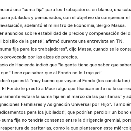
ciará una “suma fija” para los trabajadores en blanco, una suba
 para jubilados y pensionados, con el objetivo de compensar el
devaluación, adelantó el ministro de Economía, Sergio Massa.
er anuncios sobre estabilidad de precios y compensación del d
l bolsillo de la gente”, afirmó durante una entrevista en TN.
suma fija para los trabajadores”, dijo Massa, cuando se le cons
vo provocada por las alzas de precios.
alacio de Hacienda indicó que “la gente tiene que saber que sabe
ue “tiene que saber que al Fondo no lo traje yo”.
deró que está “muy bueno que vayan al Fondo (los candidatos) p
 El Fondo le prestó a Macri algo que técnicamente no le corres
laramente estará la suma fija en el marco de las paritarias” y 
gnaciones Familiares y Asignación Universal por Hijo”. También 
icamentos para los jubilados”, que podrían percibir un bono e
suma fija no tendría consenso entre la dirigencia gremial, por
 reapertura de paritarias, como la que plantearon este miércole