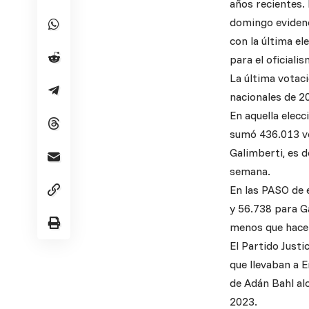
años recientes.
domingo evidenci
con la última el
para el oficialis
La última votaci
nacionales de 2
En aquella elec
sumó 436.013 vo
Galimberti, es 
semana.
En las PASO de 
y 56.738 para Ga
menos que hace
El Partido Justi
que llevaban a 
de Adán Bahl al
2023.