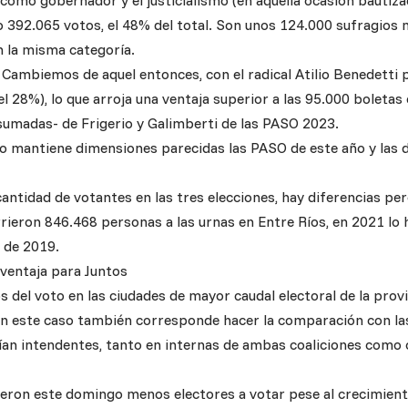
 como gobernador y el justicialismo (en aquella ocasión bautiz
o 392.065 votos, el 48% del total. Son unos 124.000 sufragios 
 la misma categoría.
 el Cambiemos de aquel entonces, con el radical Atilio Benedetti
l 28%), lo que arroja una ventaja superior a las 95.000 boletas 
sumadas- de Frigerio y Galimberti de las PASO 2023.
co mantiene dimensiones parecidas las PASO de este año y las d
antidad de votantes en las tres elecciones, hay diferencias pero
ieron 846.468 personas a las urnas en Entre Ríos, en 2021 lo 
s de 2019.
 ventaja para Juntos
 del voto en las ciudades de mayor caudal electoral de la prov
 En este caso también corresponde hacer la comparación con l
ían intendentes, tanto en internas de ambas coaliciones como
ieron este domingo menos electores a votar pese al crecimient