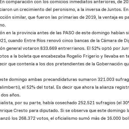
 En comparación con los comicios inmediatos anteriores, de 20
aron un crecimiento del peronismo, a la inversa de Juntos. En 
ección similar, que fueron las primarias de 2019, la ventaja es pa
mo.
ón en la provincia antes de las PASO de este domingo habían si
021, cuando Entre Ríos renovó cinco bancas de la Cámara de Di
ción general votaron 833.669 entrerrianos. El 52% optó por Jun
tos a la boleta que encabezaba Rogelio Frigerio y llevaba en t
decir que contenía a los dos pretendientes de la Gobernación qu
este domingo ambas precandidaturas sumaron 321.003 sufragi
limberti), el 52% del total. Es decir que ahora la alianza regi
 dos años.
cialista, por su parte, había cosechado 252.521 sufragios (el 30
Enrique Cresto para diputado. Si se observa que este domingo 
canzó los 268.372 votos, el oficialismo sumó más de 16.000 bo