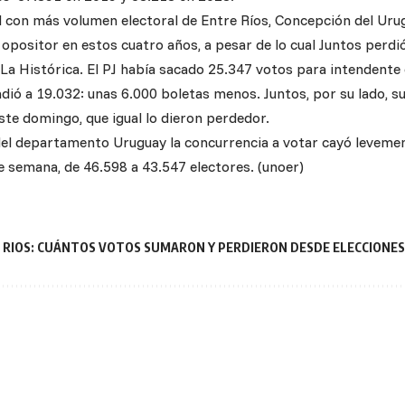
d con más volumen electoral de Entre Ríos, Concepción del Urug
opositor en estos cuatro años, a pesar de lo cual Juntos perdió
e La Histórica. El PJ había sacado 25.347 votos para intendente
ió a 19.032: unas 6.000 boletas menos. Juntos, por su lado, s
ste domingo, que igual lo dieron perdedor.
del departamento Uruguay la concurrencia a votar cayó leveme
de semana, de 46.598 a 43.547 electores. (unoer)
 RIOS: CUÁNTOS VOTOS SUMARON Y PERDIERON DESDE ELECCIONE