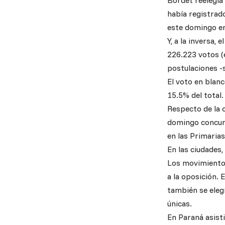
Bordet reelegía
había registrad
este domingo en
Y, a la inversa,
226.223 votos (e
postulaciones -
El voto en blan
15.5% del total.
Respecto de la c
domingo concurr
en las Primaria
En las ciudades,
Los movimientos
a la oposición.
también se eleg
únicas.
En Paraná asist