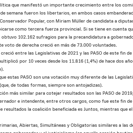
lítica que manifestó un importante crecimiento entre los comi
in de semana fueron los libertarios, en ambos casos embanderado
 Conservador Popular, con Miriam Müller de candidata a diputa
icarse como tercera fuerza provincial. Si se tiene en cuenta q
 obtuvo 102.162 sufragios para la precandidatura a gobernad
te voto de derecha creció en más de 73.000 voluntades.
creció entre las Legislativas de 2021 y las PASO de este fin de
multiplicó por 10 veces desde los 11.816 (1,4%) de hace dos añ
).
ue estas PASO son una votación muy diferente de las Legislativa
que, de todas formas, siempre son antojadizas).
ección más similar para cotejar resultados son las PASO de 201
ernador e intendente, entre otros cargos, como fue este fin de
 resultados la coalición beneficiada es Juntos, mientras que el
rimarias, Abiertas, Simultáneas y Obligatorias similares a las