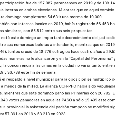
 participación fue de 157.087 paranaenses en 2019 y de 138.1
a interna en ambas elecciones. Mientras que en aquel comicio
este domingo completaron 54.631: una merma de 10.000.
ién con internas locales en 2019, había registrado 56.453 bo
as similares, con 55.512 entre sus seis propuestas.
 notó este domingo un importante decrecimiento del justicialis
tre sus numerosas boletas a intendente, mientras que en 2019
46). Juntos creció de 18.776 sufragios hace cuatro años a 29.
das maneras no le alcanzaron y en la “Capital del Peronismo” g
, la concurrencia a las urnas en la ciudad no varió tanto entre
19 y 83.738 este fin de semana.
el respaldo a nivel municipal para la oposición se multiplicó 
ó a menos de la mitad. La alianza UCR-PRO había sido vapulead
s, mientras que este domingo ganó las Primarias con 26.782. El
843 votos ganadores en aquellas PASO a sólo 15.499 este dom
 sur provincial la asistencia del padrón tampoco se modificó s
s: 57.391 en 2019 y 53.213 en 2023.