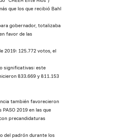
ado “CREER Ente Ríos”)
más que los que recibió Bahl
 para gobernador, totalizaba
en favor de las
e 2019: 125.772 votos, el
 significativas: este
hicieron 833.669 y 811.153
incia también favorecieron
as PASO 2019 en las que
 con precandidaturas
o del padrón durante los