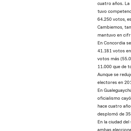
cuatro años. La
tuvo competenci
64.250 votos, 
Cambiemos, tamb
mantuvo en cifr
En Concordia se
41.181 votos en
votos más (55.0
11.000 que de to
Aunque se redujo
electores en 20
En Gualeguaychú 
oficialismo cay
hace cuatro año
desplomó de 35.
En la ciudad del
ambas eleccione