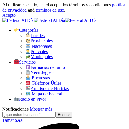
Al utilizar este sitio, usted acepta los términos y condiciones
política
de privacidad
and
terminos de uso
.
Acepto
Categorías
Locales
Provinciales
Nacionales
Policiales
Municipales
Servicios
Farmacias de turno
Necrológicas
Encuestas
Telefonos Útiles
Archivos de Noticias
Mapa de Federal
Radio en vivo!
Notificaciones
Mostrar más
Tamaño
Aa