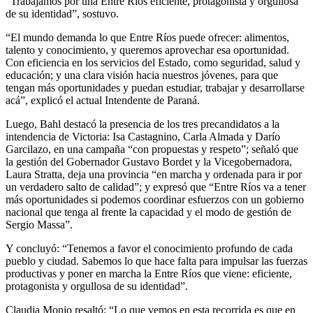
“Trabajamos por una Entre Ríos eficiente, protagonista y orgullosa
de su identidad”, sostuvo.
“El mundo demanda lo que Entre Ríos puede ofrecer: alimentos,
talento y conocimiento, y queremos aprovechar esa oportunidad.
Con eficiencia en los servicios del Estado, como seguridad, salud y
educación; y una clara visión hacia nuestros jóvenes, para que
tengan más oportunidades y puedan estudiar, trabajar y desarrollarse
acá”, explicó el actual Intendente de Paraná.
Luego, Bahl destacó la presencia de los tres precandidatos a la
intendencia de Victoria: Isa Castagnino, Carla Almada y Darío
Garcilazo, en una campaña “con propuestas y respeto”; señaló que
la gestión del Gobernador Gustavo Bordet y la Vicegobernadora,
Laura Stratta, deja una provincia “en marcha y ordenada para ir por
un verdadero salto de calidad”; y expresó que “Entre Ríos va a tener
más oportunidades si podemos coordinar esfuerzos con un gobierno
nacional que tenga al frente la capacidad y el modo de gestión de
Sergio Massa”.
Y concluyó: “Tenemos a favor el conocimiento profundo de cada
pueblo y ciudad. Sabemos lo que hace falta para impulsar las fuerzas
productivas y poner en marcha la Entre Ríos que viene: eficiente,
protagonista y orgullosa de su identidad”.
Claudia Monjo resaltó: “Lo que vemos en esta recorrida es que en