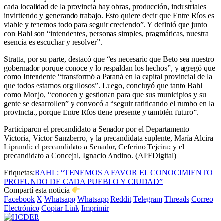
cada localidad de la provincia hay obras, producción, industriales
invirtiendo y generando trabajo. Esto quiere decir que Entre Ríos es
viable y tenemos todo para seguir creciendo”. Y definió que junto
con Bahl son “intendentes, personas simples, pragmáticas, nuestra
esencia es escuchar y resolver”.
Stratta, por su parte, destacó que “es necesario que Beto sea nuestro
gobernador porque conoce y lo respaldan los hechos”, y agregó que
como Intendente “transformó a Paraná en la capital provincial de la
que todos estamos orgullosos”. Luego, concluyó que tanto Bahl
como Monjo, “conocen y gestionan para que sus municipios y su
gente se desarrollen” y convocó a “seguir ratificando el rumbo en la
provincia., porque Entre Ríos tiene presente y también futuro”.
Participaron el precandidato a Senador por el Departamento
Victoria, Víctor Sanzberro, y la precandidata suplente, María Alcira
Liprandi; el precandidato a Senador, Ceferino Tejeira; y el
precandidato a Concejal, Ignacio Andino. (APFDigital)
Etiquetas:
BAHL: “TENEMOS A FAVOR EL CONOCIMIENTO
PROFUNDO DE CADA PUEBLO Y CIUDAD”
Compartí esta noticia
Facebook
X
Whatsapp
Whatsapp
Reddit
Telegram
Threads
Correo
Electrónico
Copiar Link
Imprimir