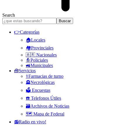
Search
👉Categorías
🏠Locales
🏘️Provinciales
🇦🇷 Nacionales
👮Policiales
🚜Municipales
🧰Servicios
⚕️Farmacias de turno
🪦Necrológicas
🗳️ Encuestas
☎️ Telefonos Útiles
🗃️Archivos de Noticias
🗺️ Mapa de Federal
📻Radio en vivo!