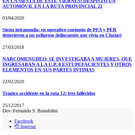
EN LA SIESTA DE ESTE VIERNES: DESPISTÓ UN
AUTOMÓVIL EN LA RUTA PROVINCIAL 22
03/04/2020
Siesta intranquila: en operativo conjunto de PFA y PER
detuvieron a un peligroso delincuente que vivía en Chajarí
27/03/2018
NARCOMENUDEO: SE INVESTIGABA A MUJERES, QUE
INGRESABAN A LA U.P. 8 ESTUPEFACIENTES Y OTROS
ELEMENTOS EN SUS PARTES INTIMAS
22/02/2020
Trágico accidente en la ruta 12: tres fallecidos
25/12/2017
Dev: Fernando S. Brandolini
Facebook
🫡 Ingresar