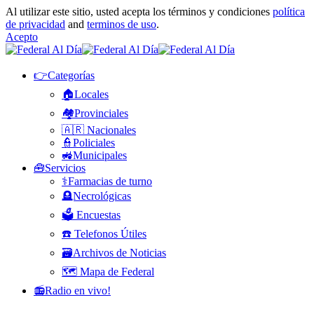
Al utilizar este sitio, usted acepta los términos y condiciones
política
de privacidad
and
terminos de uso
.
Acepto
👉Categorías
🏠Locales
🏘️Provinciales
🇦🇷 Nacionales
👮Policiales
🚜Municipales
🧰Servicios
⚕️Farmacias de turno
🪦Necrológicas
🗳️ Encuestas
☎️ Telefonos Útiles
🗃️Archivos de Noticias
🗺️ Mapa de Federal
📻Radio en vivo!